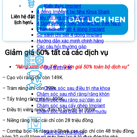
Kiến thức Implant
4 dòng Implant tại Nha Khoa Shark
Liên hệ đặt
Tiêu chí lựa chọn Implant
lịch hẹn!
4 tầng thương hiệu Implant tại Việt Nam
Phân tích chi tiết 4 dòng Implant
So sánh chi tiết 4 dòng Implant
Hướng dẫn xác minh chính hãng
Các câu hỏi thường gặp
Giảm giá 50% tất cả các dịch vụ
“Răng xinh đón Tết – Giảm giá 50% toàn bộ dịch vụ”
Quy trình y tế
– Cạo vôi răng chỉ còn 149K.
– Trám răng chỉ còn 199k.
Chăm sóc sau điều trị nha khoa
Chăm sóc sau nhổ răng/răng khôn
– Tẩy trắng răng chỉ từ 499K.
Chăm sóc sau răng sứ/dán sứ
Chăm sóc sau cấy ghép Implant
– Điều trị viêm nướu, điều trị tủy chỉ từ 999K.
Chăm sóc sau điều trị viêm nướu
– Niềng răng mắc cài chỉ còn 28 triệu đồng.
– Combo bọc 16 răng sứ Shark cao cấp chỉ còn 48 triệu đồng,
Kiến thức nha khoa
kèm 30 suất tặng vé máy bay/xe ô tô đưa đón tận nhà.