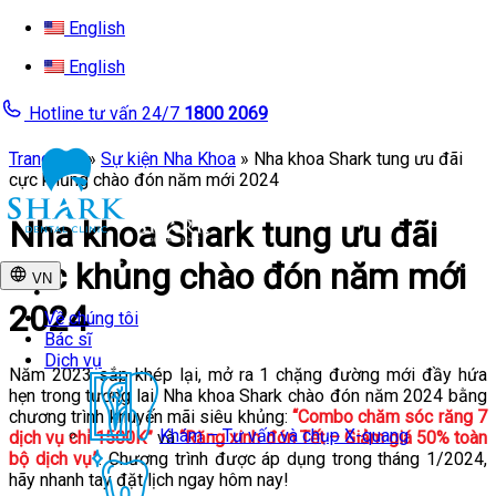
Skip
English
to
content
English
Hotline tư vấn 24/7
1800 2069
Trang chủ
»
Sự kiện Nha Khoa
»
Nha khoa Shark tung ưu đãi
cực khủng chào đón năm mới 2024
Nha khoa Shark tung ưu đãi
cực khủng chào đón năm mới
VN
2024
Về chúng tôi
Bác sĩ
Dịch vụ
Năm 2023 sắp khép lại, mở ra 1 chặng đường mới đầy hứa
hẹn trong tương lai. Nha khoa Shark chào đón năm 2024 bằng
chương trình khuyến mãi siêu khủng:
“Combo chăm sóc răng 7
Khám – Tư vấn và chụp X-quang
dịch vụ chỉ 1500K”
và
“Răng xinh đón Tết – Giảm giá 50% toàn
bộ dịch vụ”
. Chương trình được áp dụng trong tháng 1/2024,
hãy nhanh tay đặt lịch ngay hôm nay!