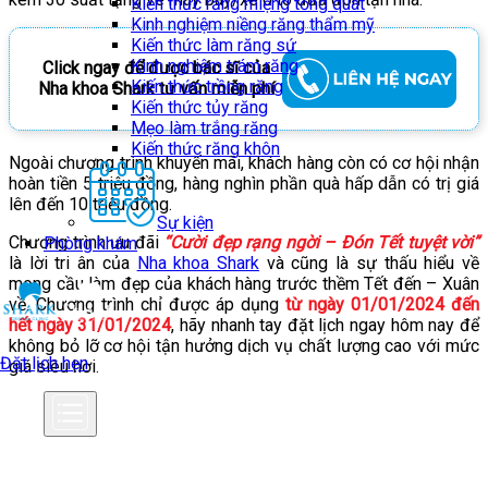
Kiến thức răng miệng tổng quát
Kinh nghiệm niềng răng thẩm mỹ
Kiến thức làm răng sứ
Kinh nghiệm trám răng
Click ngay để được bác sĩ của
Kiến thức trồng răng
Nha khoa Shark tư vấn miễn phí
Kiến thức tủy răng
Mẹo làm trắng răng
Kiến thức răng khôn
Ngoài chương trình khuyến mãi, khách hàng còn có cơ hội nhận
hoàn tiền 5 triệu đồng, hàng nghìn phần quà hấp dẫn có trị giá
lên đến 10 triệu đồng.
Sự kiện
Chương trình ưu đãi
“Cười đẹp rạng ngời – Đón Tết tuyệt vời”
Phòng khám
là lời tri ân của
Nha khoa Shark
và cũng là sự thấu hiểu về
mong cầu làm đẹp của khách hàng trước thềm Tết đến – Xuân
về. Chương trình chỉ được áp dụng
từ ngày 01/01/2024 đến
hết ngày 31/01/2024
, hãy nhanh tay đặt lịch ngay hôm nay để
không bỏ lỡ cơ hội tận hưởng dịch vụ chất lượng cao với mức
Đặt lịch hẹn
giá siêu hời.