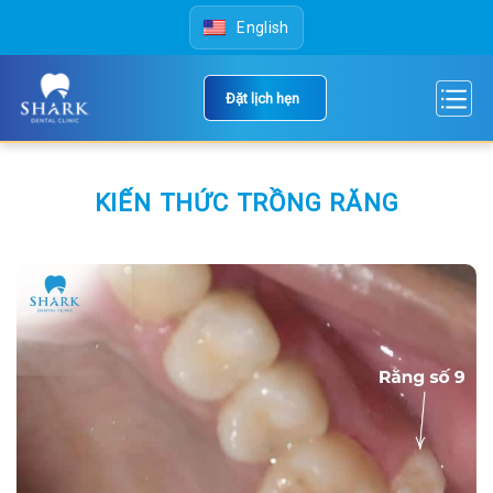
Skip
English
to
content
Đặt lịch hẹn
KIẾN THỨC TRỒNG RĂNG