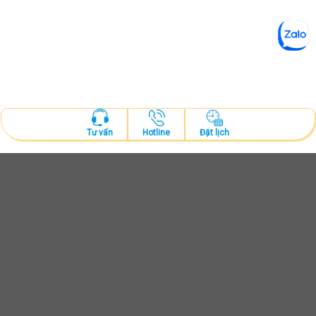
Hotline
Đặt lịch
Tư vấn
ĐẶT LỊCH KHÁM
Tư vấn và thăm khám cùng bác sĩ chuyên khoa
ĐẶT LỊCH NGAY