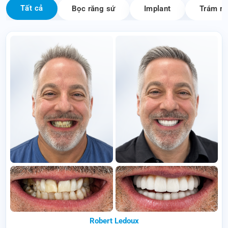
Tất cả
Bọc răng sứ
Implant
Trám ră
Robert Ledoux