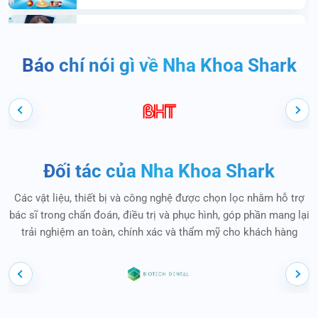
The many benefits for the customers of
Shark Dental!
Báo chí nói gì về Nha Khoa Shark
Why is the price at Shark Dental so low?
Guide to Authentic Porcelain Verification
at Shark Dental
Đối tác của Nha Khoa Shark
The many benefits for the customers of
Các vật liệu, thiết bị và công nghệ được chọn lọc nhằm hỗ trợ
Shark Dental!
bác sĩ trong chẩn đoán, điều trị và phục hình, góp phần mang lại
trải nghiệm an toàn, chính xác và thẩm mỹ cho khách hàng
Sắp có mặt tại Nha Khoa Shark – CÔNG
NGHỆ PLATFORM SWITCHING TECH
Titoker Đức Anh – Từ một tấm voucher đến
khách hàng thân thiết của Nha Khoa Shark