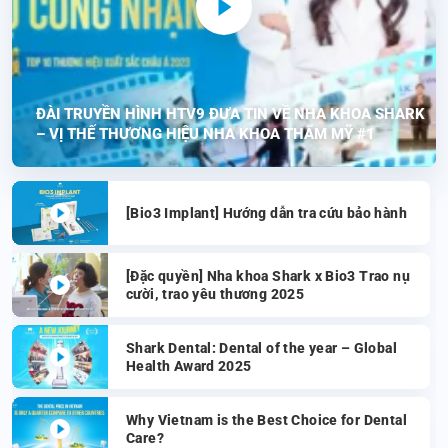
ĐÀI TRUYỀN HÌNH HTV9 ĐƯA TIN VỀ NHA KHOA SHARK
– VỊ THẾ THƯƠNG HIỆU NHA KHOA THẨM MỸ #1
[Bio3 Implant] Hướng dẫn tra cứu bảo hành
[Đặc quyền] Nha khoa Shark x Bio3 Trao nụ
cười, trao yêu thương 2025
Shark Dental: Dental of the year – Global
Health Award 2025
Why Vietnam is the Best Choice for Dental
Care?