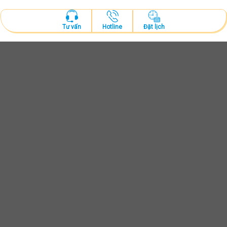
Hotline
Đặt lịch
Tư vấn
ĐẶT LỊCH KHÁM
Tư vấn và thăm khám cùng bác sĩ chuyên khoa
ĐẶT LỊCH NGAY