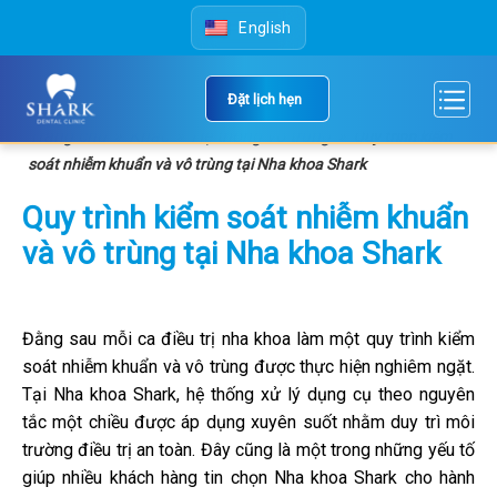
Skip
English
to
content
Đặt lịch hẹn
Trang chủ
»
Khác
»
Hệ thống vô trùng
»
Quy trình kiểm
soát nhiễm khuẩn và vô trùng tại Nha khoa Shark
Quy trình kiểm soát nhiễm khuẩn
và vô trùng tại Nha khoa Shark
Đằng sau mỗi ca điều trị nha khoa làm một quy trình kiểm
soát nhiễm khuẩn và vô trùng được thực hiện nghiêm ngặt.
Tại Nha khoa Shark, hệ thống xử lý dụng cụ theo nguyên
tắc một chiều được áp dụng xuyên suốt nhằm duy trì môi
trường điều trị an toàn. Đây cũng là một trong những yếu tố
giúp nhiều khách hàng tin chọn Nha khoa Shark cho hành