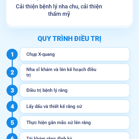
Cải thiện bệnh lý nha chu, cải thiện
thẩm mỹ
QUY TRÌNH ĐIỀU TRỊ
1
Chụp X-quang
Nha sĩ khám và lên kế hoạch điều
2
trị
3
Điều trị bệnh lý răng
4
Lấy dấu và thiết kế răng sứ
5
Thực hiện gắn mão sứ lên răng
6
Tái khám răng định kỳ