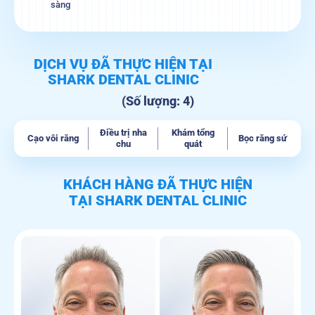
sàng
DỊCH VỤ ĐÃ THỰC HIỆN TẠI
SHARK DENTAL CLINIC
(Số lượng: 4)
Điều trị nha
Khám tổng
Cạo vôi răng
Bọc răng sứ
chu
quát
KHÁCH HÀNG ĐÃ THỰC HIỆN
TẠI SHARK DENTAL CLINIC