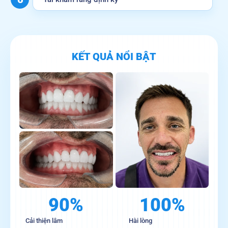
KẾT QUẢ NỔI BẬT
90%
100%
Cải thiện lâm
Hài lòng