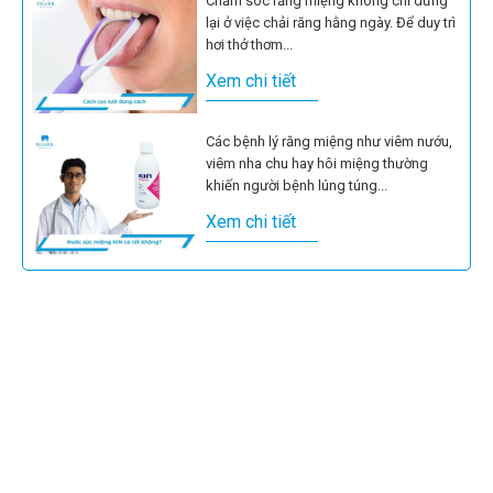
Chăm sóc răng miệng không chỉ dừng
lại ở việc chải răng hằng ngày. Để duy trì
hơi thở thơm...
Xem chi tiết
Các bệnh lý răng miệng như viêm nướu,
viêm nha chu hay hôi miệng thường
khiến người bệnh lúng túng...
Xem chi tiết
Giữa hàng loạt sản phẩm chăm sóc
răng miệng trên kệ, Listerine gần như
luôn nằm trong nhóm được nhắc...
Xem chi tiết
Nhiều người chỉ để ý đến những đốm
đen li ti trên răng khi chúng đã lan rộng
thành lỗ...