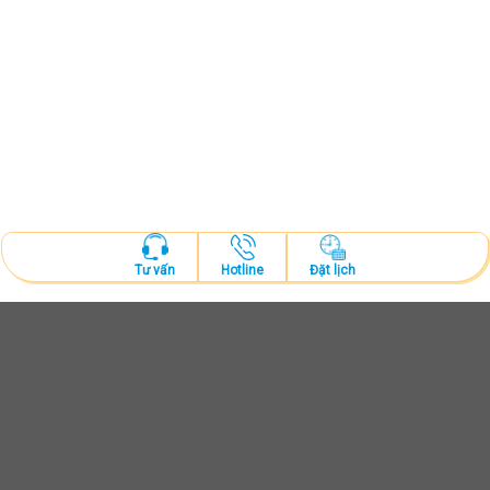
Hotline
Đặt lịch
Tư vấn
ĐẶT LỊCH KHÁM
Tư vấn và thăm khám cùng bác sĩ chuyên khoa