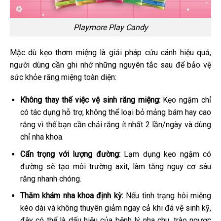
Playmore Play Candy
Mặc dù kẹo thơm miệng là giải pháp cứu cánh hiệu quả,
người dùng cần ghi nhớ những nguyên tắc sau để bảo vệ
sức khỏe răng miệng toàn diện:
Không thay thế việc vệ sinh răng miệng:
Kẹo ngậm chỉ
có tác dụng hỗ trợ, không thể loại bỏ mảng bám hay cao
răng vì thế bạn cần chải răng ít nhất 2 lần/ngày và dùng
chỉ nha khoa.
Cẩn trọng với lượng đường:
Lạm dụng kẹo ngậm có
đường sẽ tạo môi trường axit, làm tăng nguy cơ sâu
răng nhanh chóng.
Thăm khám nha khoa định kỳ:
Nếu tình trạng hôi miệng
kéo dài và không thuyên giảm ngay cả khi đã vệ sinh kỹ,
đây có thể là dấu hiệu của bệnh lý nha chu, trào ngược