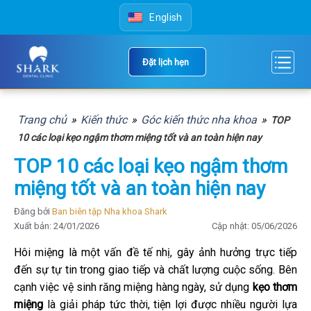
Skip
English
to
content
Đặt lịch hẹn
Trang chủ
»
Kiến thức
»
Góc kiến thức nha khoa
»
TOP
10 các loại kẹo ngậm thơm miệng tốt và an toàn hiện nay
TOP 10 các loại kẹo ngậm thơm
miệng tốt và an toàn hiện nay
Đăng bởi
Ban biên tập Nha khoa Shark
Xuất bản: 24/01/2026
Cập nhật: 05/06/2026
Hôi miệng là một vấn đề tế nhị, gây ảnh hưởng trực tiếp
đến sự tự tin trong giao tiếp và chất lượng cuộc sống. Bên
cạnh việc vệ sinh răng miệng hàng ngày, sử dụng
kẹo thơm
miệng
là giải pháp tức thời, tiện lợi được nhiều người lựa