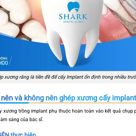
p xương răng là tiền đề để cấy Implant ổn định trong nhiều trư
 nên và không nên ghép xương cấy implan
ấy xương trồng implant phụ thuộc hoàn toàn vào kết quả chụ
lâm sàng của bác sĩ.
NÊN thực hiện