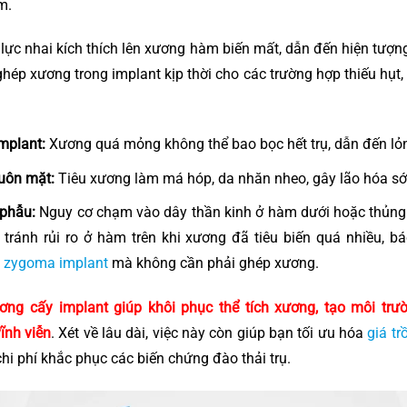
m.
 lực nhai kích thích lên xương hàm biến mất, dẫn đến hiện tượng
ép xương trong implant kịp thời cho các trường hợp thiếu hụt, 
Implant:
Xương quá mỏng không thể bao bọc hết trụ, dẫn đến lỏng
uôn mặt:
Tiêu xương làm má hóp, da nhăn nheo, gây lão hóa s
 phẫu:
Nguy cơ chạm vào dây thần kinh ở hàm dưới hoặc thủng
 tránh rủi ro ở hàm trên khi xương đã tiêu biến quá nhiều, bá
p
zygoma implant
mà không cần phải ghép xương.
ơng cấy implant giúp khôi phục thể tích xương, tạo môi trườ
vĩnh viễn
. Xét về lâu dài, việc này còn giúp bạn tối ưu hóa
giá tr
hi phí khắc phục các biến chứng đào thải trụ.