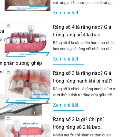
với răng số 8, nhưng ít ai biết rằng
một số trường hợp...
Xem chi tiết
Răng số 4 là răng nào? Giá
oa bổ sung vật liệu
trồng răng số 4 là bao
ạo độ dày, chiều cao
nhiêu?
Răng số 4 là răng tiền hàm thứ nhất,
hay còn gọi là răng cối nhỏ thứ nhất,
nằm ở...
Xem chi tiết
biến phần xương ghép
nt có thể bám chặt,
Răng số 3 là răng nào? Giá
trồng răng nanh khi bị mất?
Răng số 3 chính là răng nanh, nằm ở
vị trí thứ 3 tính từ răng cửa giữa đếm
vào....
Xem chi tiết
Răng số 2 là gì? Chi phí
trồng răng số 2 là bao
nhiêu?
Nhiều người chỉ nhận ra tầm quan