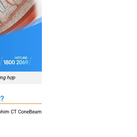
ờng hợp
t?
p phim CT ConeBeam