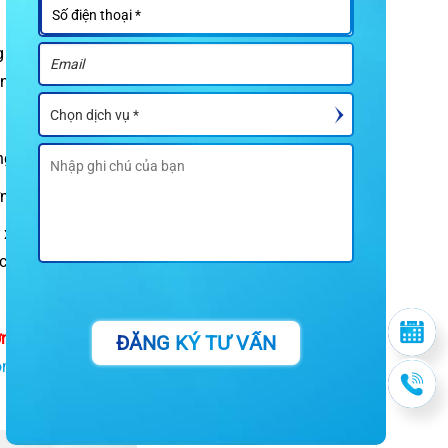
 tiêu xương sinh lý.
những rủi ro sau sẽ
 lẻo và thất bại.
ớm.
 xoang hàm đối với
c sĩ có thể đề xuất
ng lý tưởng để trụ
ĐĂNG KÝ TƯ VẤN
ồng răng Implant
do