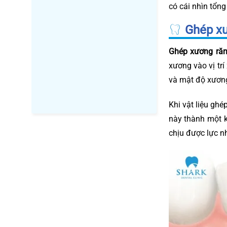
có cái nhìn tổng
Ghép xư
Ghép xương ră
xương vào vị trí
và mật độ xương
Khi vật liệu ghé
này thành một k
chịu được lực n