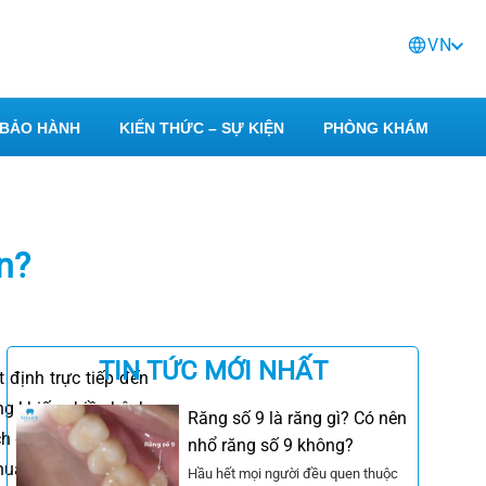
VN
BẢO HÀNH
KIẾN THỨC – SỰ KIỆN
PHÒNG KHÁM
n?
TIN TỨC MỚI NHẤT
 định trực tiếp đến
ng khiến nhiều bệnh
Răng số 9 là răng gì? Có nên
ch chuyên sâu về kỹ
nhổ răng số 9 không?
chuẩn y khoa để bạn
Hầu hết mọi người đều quen thuộc