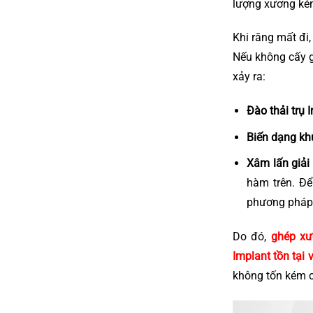
lượng xương ké
Khi răng mất đi,
Nếu không cấy gh
xảy ra:
Đào thải trụ 
Biến dạng kh
Xâm lấn giải
hàm trên. Để
phương phá
Do đó,
ghép xư
Implant tồn tại 
không tốn kém c