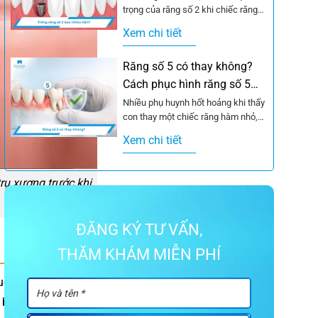
trọng của răng số 2 khi chiếc răng
này gặp vấn đề, từ...
Xem chi tiết
Răng số 5 có thay không?
Cách phục hình răng số 5
hiệu quả
Nhiều phụ huynh hốt hoảng khi thấy
con thay một chiếc răng hàm nhỏ,
còn người lớn lại lo lắng...
Xem chi tiết
rụ xương trước khi
ĐĂNG KÝ TƯ VẤN,
THĂM KHÁM MIỄN PHÍ
buộc cho mọi trường
g bệnh nhân có chất