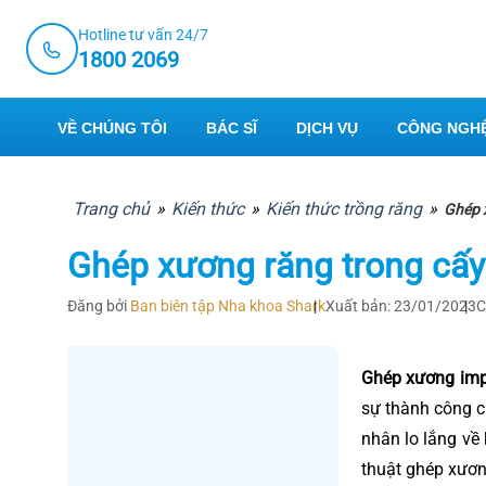
Skip
Hotline tư vấn 24/7
to
1800 2069
content
VỀ CHÚNG TÔI
BÁC SĨ
DỊCH VỤ
CÔNG NGHỆ
Trang chủ
»
Kiến thức
»
Kiến thức trồng răng
»
Ghép x
Ghép xương răng trong cấy 
Đăng bởi
Ban biên tập Nha khoa Shark
Xuất bản: 23/01/2023
C
Ghép xương imp
sự thành công c
nhân lo lắng về
thuật ghép xươn