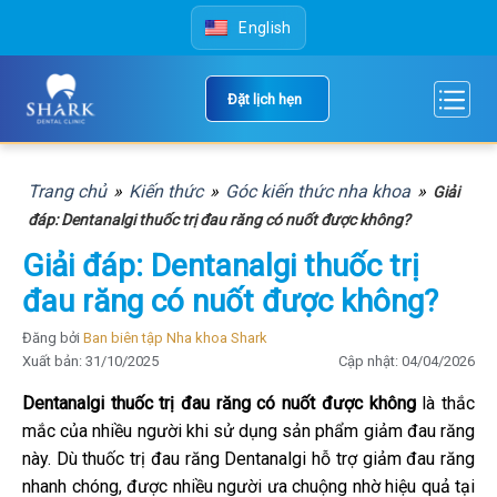
Skip
English
to
content
Đặt lịch hẹn
Trang chủ
»
Kiến thức
»
Góc kiến thức nha khoa
»
Giải
đáp: Dentanalgi thuốc trị đau răng có nuốt được không?
Giải đáp: Dentanalgi thuốc trị
đau răng có nuốt được không?
Đăng bởi
Ban biên tập Nha khoa Shark
Xuất bản: 31/10/2025
Cập nhật: 04/04/2026
Dentanalgi thuốc trị đau răng có nuốt được không
là thắc
mắc của nhiều người khi sử dụng sản phẩm giảm đau răng
này. Dù thuốc trị đau răng Dentanalgi hỗ trợ giảm đau răng
nhanh chóng, được nhiều người ưa chuộng nhờ hiệu quả tại