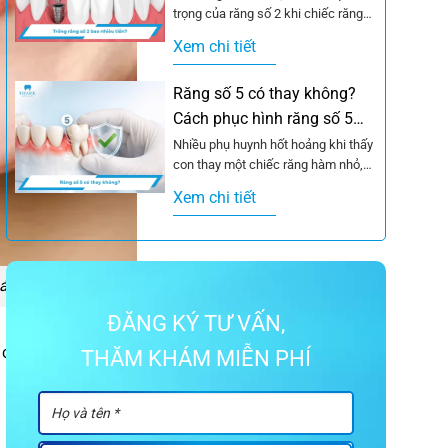
trọng của răng số 2 khi chiếc răng
này gặp vấn đề, từ...
Xem chi tiết
Răng số 5 có thay không?
Cách phục hình răng số 5
hiệu quả
Nhiều phụ huynh hốt hoảng khi thấy
con thay một chiếc răng hàm nhỏ,
còn người lớn lại lo lắng...
Xem chi tiết
hác nhau
ĐĂNG KÝ TƯ VẤN,
 chính:
Đường kính
THĂM KHÁM MIỄN PHÍ