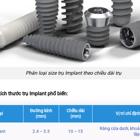
Phân loại size trụ Implant theo chiều dài trụ
ch thước trụ Implant phổ biến:
Đường kính
Chiều dài
ại
Vị trí chỉ đị
(mm)
(mm)
Răng cửa dưới, khoả
ant
2.4 – 3.3
10 – 15
lắp