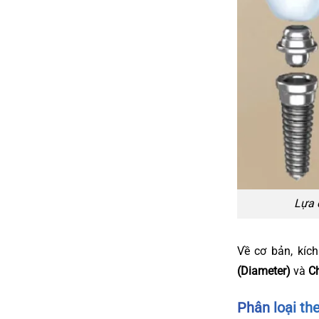
Lựa 
Về cơ bản, kíc
(Diameter)
và
Ch
Phân loại th