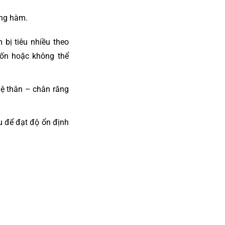
ơng hàm.
bị tiêu nhiều theo
ốn hoặc không thể
lệ thân – chân răng
u để đạt độ ổn định