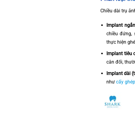
Chiều dài trụ ả
Implant ngắ
chiều đứng,
thực hiện gh
Implant tiê
cân đối, thư
Implant dài 
như
cấy ghé