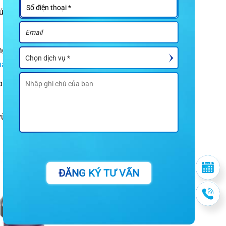
xúc với xương và độ
 trong các trường
háo lắp tạm thời
.
lant phổ biến nhất,
vùng răng cối lớn –
ĐĂNG KÝ TƯ VẤN