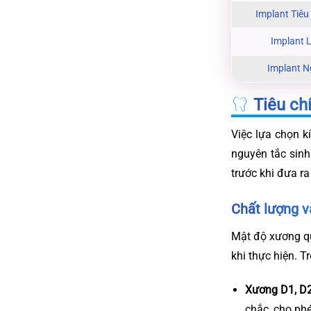
Implant Tiêu
Implant 
Implant 
Tiêu ch
Việc lựa chọn k
nguyên tắc sinh
trước khi đưa ra
Chất lượng 
Mật độ xương qu
khi thực hiện. T
Xương D1, D2
chắc, cho phé