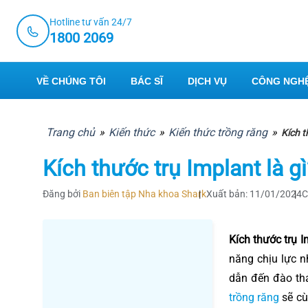
Skip
Hotline tư vấn 24/7
to
1800 2069
content
VỀ CHÚNG TÔI
BÁC SĨ
DỊCH VỤ
CÔNG NGHỆ
Trang chủ
»
Kiến thức
»
Kiến thức trồng răng
»
Kích t
Kích thước trụ Implant là 
Đăng bởi
Ban biên tập Nha khoa Shark
Xuất bản: 11/01/2024
C
Kích thước trụ I
năng chịu lực n
dẫn đến đào thả
trồng răng
sẽ cù