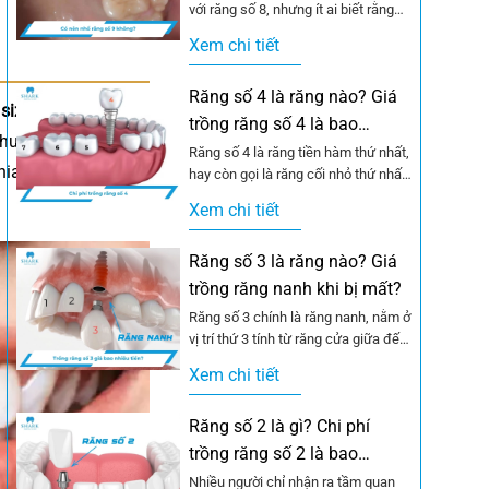
với răng số 8, nhưng ít ai biết rằng
một số trường hợp...
Xem chi tiết
Răng số 4 là răng nào? Giá
c
size trụ implant
để
trồng răng số 4 là bao
thuật
trồng răng bắt
nhiêu?
Răng số 4 là răng tiền hàm thứ nhất,
a, với thiết kế hình
hay còn gọi là răng cối nhỏ thứ nhất,
nằm ở...
Xem chi tiết
Răng số 3 là răng nào? Giá
trồng răng nanh khi bị mất?
Răng số 3 chính là răng nanh, nằm ở
vị trí thứ 3 tính từ răng cửa giữa đếm
vào....
Xem chi tiết
Răng số 2 là gì? Chi phí
trồng răng số 2 là bao
nhiêu?
Nhiều người chỉ nhận ra tầm quan