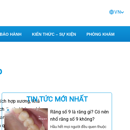
VN
BẢO HÀNH
KIẾN THỨC – SỰ KIỆN
PHÒNG KHÁM
p
TIN TỨC MỚI NHẤT
 tích hợp xương, khả
ích thước không chỉ
Răng số 9 là răng gì? Có nên
uan trọng.
Kiến thức
nhổ răng số 9 không?
 quy trình lựa chọn
Hầu hết mọi người đều quen thuộc