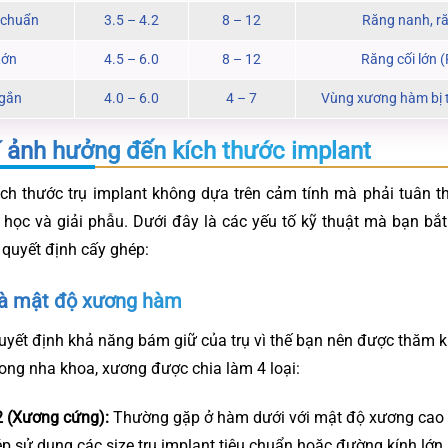
 chuẩn
3.5 – 4.2
8 – 12
Răng nanh, ră
Lớn
4.5 – 6.0
8 – 12
Răng cối lớn 
Ngắn
4.0 – 6.0
4 – 7
Vùng xương hàm bị t
í ảnh hưởng đến kích thước implant
ích thước trụ implant không dựa trên cảm tính mà phải tuân 
 học và giải phẫu. Dưới đây là các yếu tố kỹ thuật mà bạn bắ
 quyết định cấy ghép:
và mật độ xương hàm
yết định khả năng bám giữ của trụ vì thế bạn nên được thăm 
rong nha khoa, xương được chia làm 4 loại:
 (Xương cứng):
Thường gặp ở hàm dưới với mật độ xương cao 
p sử dụng các size trụ implant tiêu chuẩn hoặc đường kính lớn.