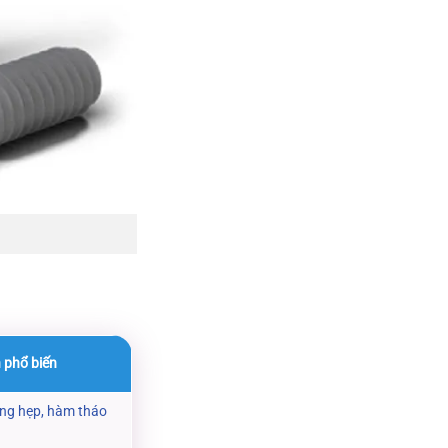
nh phổ biến
ng hẹp, hàm tháo