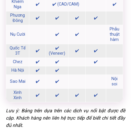
Khiêm
✔️
✔️ (CAD/CAM)
✔️
Nga
Phương
✔️
✔️
✔️
✔️
Đông
Phẫu
Nụ Cười
✔️
✔️
thuật
hàm
Quốc Tế
✔️
✔️
✔️
✔️
3T
(Veneer)
Chez
✔️
✔️
✔️
Hà Nội
✔️
✔️
Nội
Sao Mai
✔️
✔️
soi
Xinh
✔️
✔️
✔️
✔️
Xinh
Lưu ý: Bảng trên dựa trên các dịch vụ nổi bật được đề
cập. Khách hàng nên liên hệ trực tiếp để biết chi tiết đầy
đủ nhất.