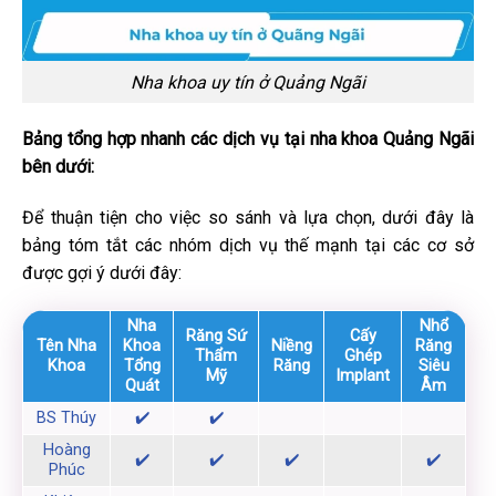
Nha khoa uy tín ở Quảng Ngãi
Bảng tổng hợp nhanh các dịch vụ tại nha khoa Quảng Ngãi
bên dưới:
Để thuận tiện cho việc so sánh và lựa chọn, dưới đây là
bảng tóm tắt các nhóm dịch vụ thế mạnh tại các cơ sở
được gợi ý dưới đây:
Nha
Nhổ
Răng Sứ
Cấy
Tên Nha
Khoa
Niềng
Răng
Thẩm
Ghép
Khoa
Tổng
Răng
Siêu
Mỹ
Implant
Quát
Âm
BS Thúy
✔️
✔️
Hoàng
✔️
✔️
✔️
✔️
Phúc