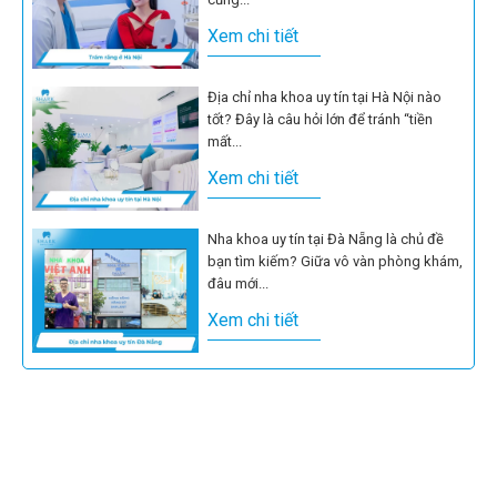
Xem chi tiết
Địa chỉ nha khoa uy tín tại Hà Nội nào
tốt? Đây là câu hỏi lớn để tránh “tiền
mất...
Xem chi tiết
Nha khoa uy tín tại Đà Nẵng là chủ đề
bạn tìm kiếm? Giữa vô vàn phòng khám,
đâu mới...
Xem chi tiết
Tẩy trắng răng có công dụng cải thiện
các màu sắc xỉn màu, ố vàng trên răng,
giúp mang lại...
Xem chi tiết