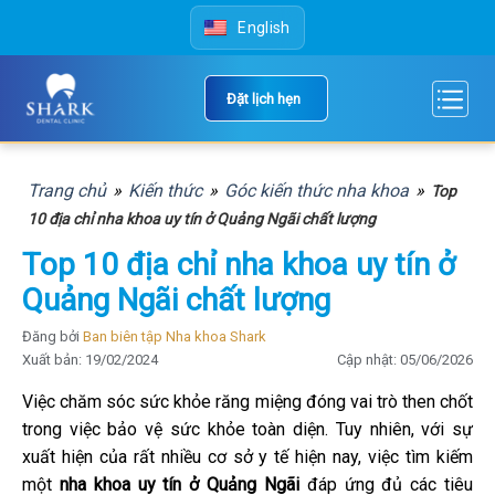
Skip
English
to
content
Đặt lịch hẹn
Trang chủ
»
Kiến thức
»
Góc kiến thức nha khoa
»
Top
10 địa chỉ nha khoa uy tín ở Quảng Ngãi chất lượng
Top 10 địa chỉ nha khoa uy tín ở
Quảng Ngãi chất lượng
Đăng bởi
Ban biên tập Nha khoa Shark
Xuất bản: 19/02/2024
Cập nhật: 05/06/2026
Việc chăm sóc sức khỏe răng miệng đóng vai trò then chốt
trong việc bảo vệ sức khỏe toàn diện. Tuy nhiên, với sự
xuất hiện của rất nhiều cơ sở y tế hiện nay, việc tìm kiếm
một
nha khoa uy tín ở Quảng Ngãi
đáp ứng đủ các tiêu