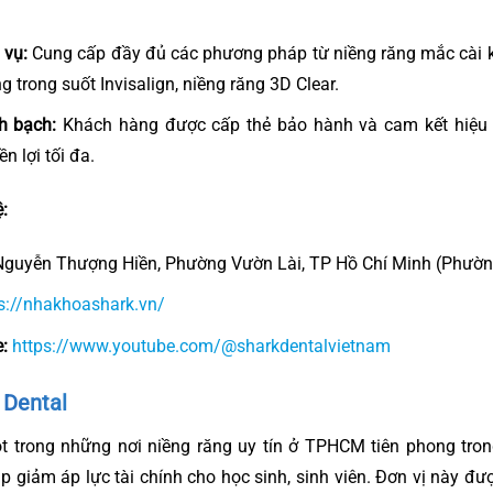
 vụ:
Cung cấp đầy đủ các phương pháp từ niềng răng mắc cài k
g trong suốt Invisalign, niềng răng 3D Clear.
h bạch:
Khách hàng được cấp thẻ bảo hành và cam kết hiệu 
 lợi tối đa.
:
guyễn Thượng Hiền, Phường Vườn Lài, TP Hồ Chí Minh (Phườn
s://nhakhoashark.vn/
:
https://www.youtube.com/@sharkdentalvietnam
 Dental
t trong những nơi niềng răng uy tín ở TPHCM tiên phong tron
úp giảm áp lực tài chính cho học sinh, sinh viên. Đơn vị này đ