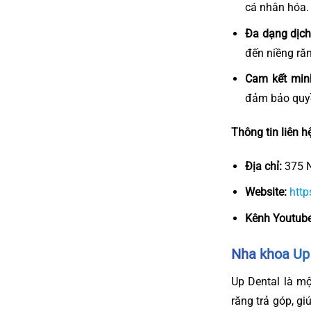
cá nhân hóa.
Đa dạng dịch
đến niềng răn
Cam kết min
đảm bảo quyền
Thông tin liên hệ
Địa chỉ:
375 N
Website:
http
Kênh Youtube
Nha khoa Up
Up Dental là mộ
răng trả góp, gi