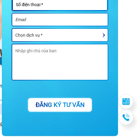
ĐĂNG KÝ TƯ VẤN
g rỡ hơn