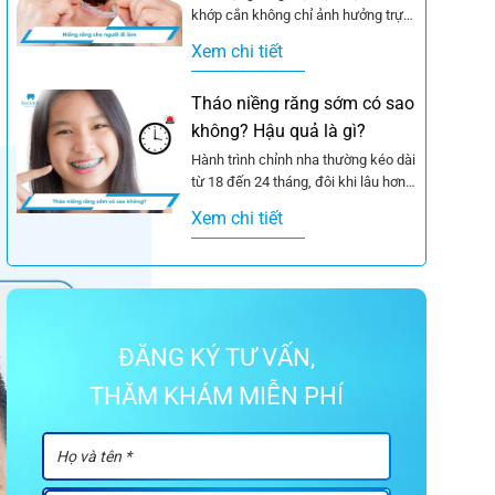
khớp cắn không chỉ ảnh hưởng trực
tiếp đến chức năng nhai mà...
Xem chi tiết
Tháo niềng răng sớm có sao
không? Hậu quả là gì?
Hành trình chỉnh nha thường kéo dài
từ 18 đến 24 tháng, đôi khi lâu hơn
tùy vào mức độ...
Xem chi tiết
ĐĂNG KÝ TƯ VẤN,
THĂM KHÁM MIỄN PHÍ