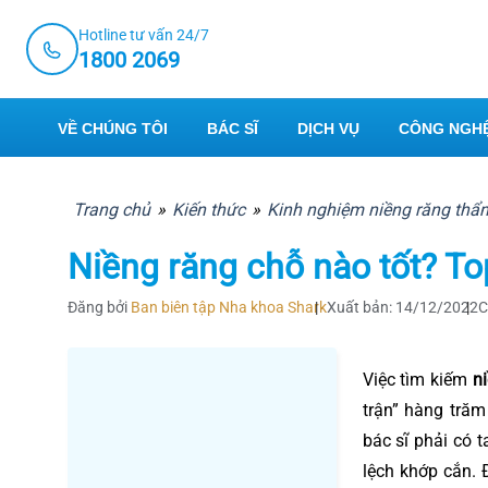
Skip
Hotline tư vấn 24/7
to
1800 2069
content
VỀ CHÚNG TÔI
BÁC SĨ
DỊCH VỤ
CÔNG NGHỆ
Trang chủ
»
Kiến thức
»
Kinh nghiệm niềng răng th
Niềng răng chỗ nào tốt? To
Đăng bởi
Ban biên tập Nha khoa Shark
Xuất bản: 14/12/2022
C
Việc tìm kiếm
n
trận” hàng trăm
bác sĩ phải có t
lệch khớp cắn. 