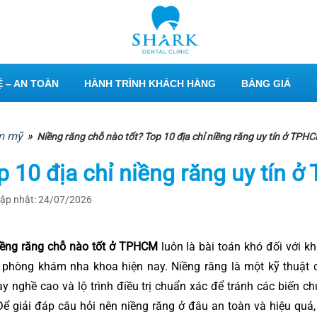
 – AN TOÀN
HÀNH TRÌNH KHÁCH HÀNG
BẢNG GIÁ
ẩm mỹ
»
Niềng răng chỗ nào tốt? Top 10 địa chỉ niềng răng uy tín ở TPH
p 10 địa chỉ niềng răng uy tín 
ập nhật: 24/07/2026
iềng răng chỗ nào tốt ở TPHCM
luôn là bài toán khó đối với 
 phòng khám nha khoa hiện nay. Niềng răng là một kỹ thuật c
ay nghề cao và lộ trình điều trị chuẩn xác để tránh các biến c
Để giải đáp câu hỏi nên niềng răng ở đâu an toàn và hiệu quả