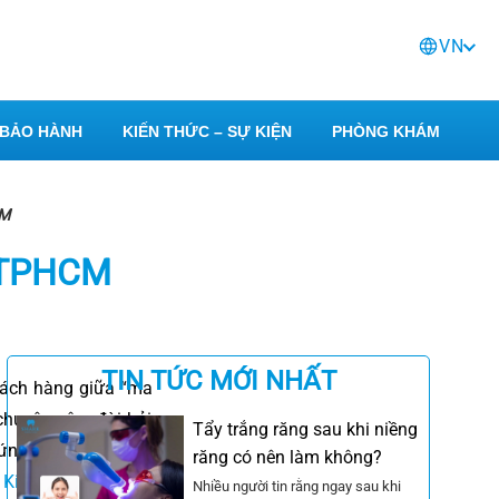
VN
BẢO HÀNH
KIẾN THỨC – SỰ KIỆN
PHÒNG KHÁM
CM
ở TPHCM
TIN TỨC MỚI NHẤT
khách hàng giữa “ma
huyên sâu, đòi hỏi
Tẩy trắng răng sau khi niềng
hứng tiêu xương hay
răng có nên làm không?
,
Kinh nghiệm niềng
Nhiều người tin rằng ngay sau khi