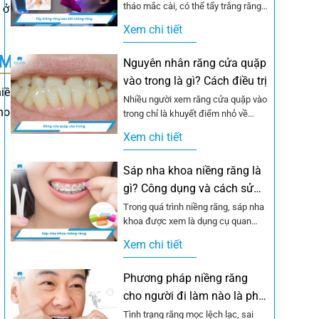
tháo mắc cài, có thể tẩy trắng răng
ín ở TPHCM dựa trên
ngay để hoàn thiện nụ...
Xem chi tiết
CM
Nguyên nhân răng cửa quặp
vào trong là gì? Cách điều trị
iềng răng ở đâu tốt
Nhiều người xem răng cửa quặp vào
ho bạn:
trong chỉ là khuyết điểm nhỏ về
ngoại hình mà bỏ qua. Thực...
Xem chi tiết
Sáp nha khoa niềng răng là
gì? Công dụng và cách sử
dụng
Trong quá trình niềng răng, sáp nha
khoa được xem là dụng cụ quan
trọng giúp giảm đau rát do...
Xem chi tiết
Phương pháp niềng răng
cho người đi làm nào là phù
hợp?
Tình trạng răng mọc lệch lạc, sai