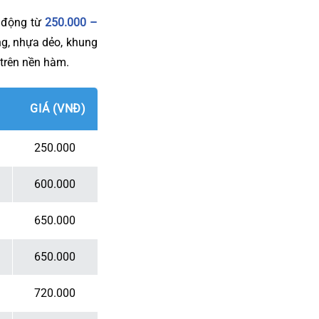
o động từ
250.000 –
10 năm
ng, nhựa dẻo, khung
 trên nền hàm.
15 năm
17 năm
GIÁ (VNĐ)
18 năm
250.000
600.000
650.000
650.000
720.000