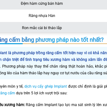
Đệm hàm cứng bán hàm
Răng nhựa Hàn
Ron mắc cài bi tháo lắp
ăng cấm bằng phương pháp nào tốt nhất?
Lưới Titan tháo lắp
Khung kim loại tháo lắp
lant là phương pháp trồng răng cấm tốt hiện nay vì có khả nă
ăn chặn triệt để tình trạng tiêu xương hàm và không xâm lấn đ
Nền nhựa cứng bán hàm
. Phương pháp này thay thế chân răng thật hoàn hảo, khắc 
ỏng lẻo của hàm tháo lắp hay nguy cơ tụt nướu của cầu răng sứ
Đệm hàm mềm toàn hàm
uyên môn y tế,
dịch vụ cấy ghép Implant
được chỉ định là giải p
Đệm hàm cứng toàn hàm
răng cấm
dựa trên 5 lợi ích vượt trội sau:
Lưới hàm khung tháo lắp
iêu xương hàm:
Răng cấm Implant tạo lực ma sát sinh lý lên x