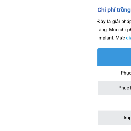
Chi phí trồn
Đây là giải ph
răng. Mức chi p
Implant. Mức
gi
Phục
Phục 
Imp