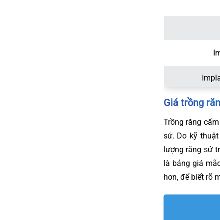
I
Impl
Giá trồng ră
Trồng răng cấm
sứ. Do kỹ thuật
lượng răng sứ t
là bảng giá mão
hơn, để biết rõ 