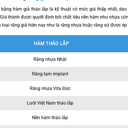
bằng hàm giả tháo lắp là kỹ thuật có mức giá thấp nhất, da
Endo crown - mão sứ Emax
8.000.000
 Giá thành được quyết định bởi chất liệu nền hàm như nhựa cứ
à loại răng giả hiện nay như là răng nhựa hoặc răng sứ được ép
Bọc răng sứ Shark Diamond
8.000.000
Bọc răng sứ Orodent Bleach
10.000.000
HÀM THÁO LẮP
ăng sứ Orodent Bleach Innovation
15.000.000
Răng nhựa Nhật
Răng tạm implant
Răng nhựa Vita Đức
Lưới Việt Nam tháo lắp
Nền hàm tháo lắp