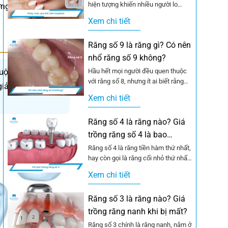
hiện tượng khiến nhiều người lo
ơng pháp phục hình
lắng, đặc biệt trong những ngày
Xem chi tiết
đầu...
Răng số 9 là răng gì? Có nên
nhổ răng số 9 không?
huộc trực tiếp vào
Hầu hết mọi người đều quen thuộc
với răng số 8, nhưng ít ai biết rằng
iả tháo lắp. Mỗi
một số trường hợp...
Xem chi tiết
Răng số 4 là răng nào? Giá
trồng răng số 4 là bao
nhiêu?
Răng số 4 là răng tiền hàm thứ nhất,
hay còn gọi là răng cối nhỏ thứ nhất,
nằm ở...
Xem chi tiết
Răng số 3 là răng nào? Giá
trồng răng nanh khi bị mất?
Răng số 3 chính là răng nanh, nằm ở