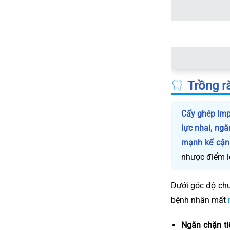
Trồng r
Cấy ghép Imp
lực nhai, ng
mạnh kế cận
nhược điểm l
Dưới góc độ ch
bệnh nhân mất
Ngăn chặn t