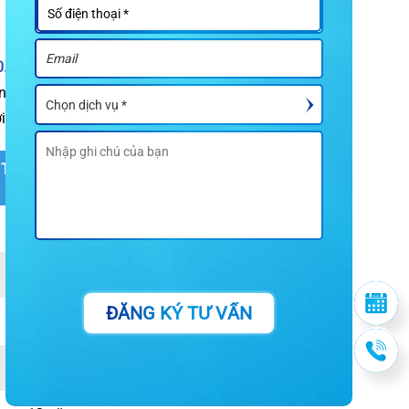
0.000 VNĐ
cho một
òng mão sứ bọc trên
i.
THỜI GIAN BẢO
HÀNH
8 năm
9 năm
ĐĂNG KÝ TƯ VẤN
7 năm
10 năm