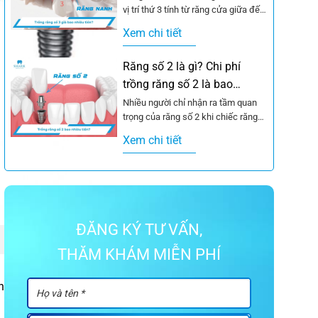
vị trí thứ 3 tính từ răng cửa giữa đếm
vào....
Xem chi tiết
Răng số 2 là gì? Chi phí
trồng răng số 2 là bao
nhiêu?
Nhiều người chỉ nhận ra tầm quan
trọng của răng số 2 khi chiếc răng
này gặp vấn đề, từ...
Xem chi tiết
ĐĂNG KÝ TƯ VẤN,
THĂM KHÁM MIỄN PHÍ
 hợp bảng giá trồng