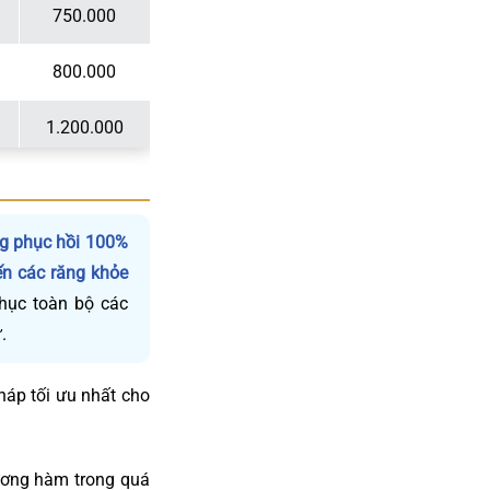
750.000
800.000
1.200.000
1.200.000
1.250.000
ng phục hồi 100%
ến các răng khỏe
1.500.000
phục toàn bộ các
.
1.500.000
háp tối ưu nhất cho
1.500.000
1.700.000
ương hàm trong quá