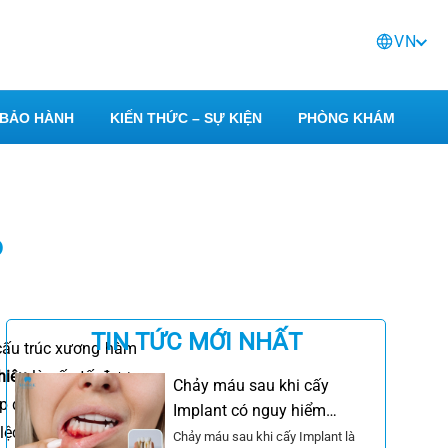
VN
BẢO HÀNH
KIẾN THỨC – SỰ KIỆN
PHÒNG KHÁM
6
TIN TỨC MỚI NHẤT
cấu trúc xương hàm
hiêu
là yếu tố được
Chảy máu sau khi cấy
iều trị, tình trạng
Implant có nguy hiểm
lệch nhất định. Vậy
không? Cách xử lý
Chảy máu sau khi cấy Implant là