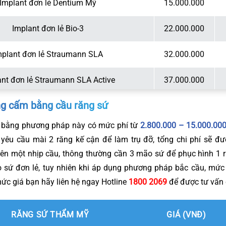
Implant đơn lẻ Dentium Mỹ
15.000.000
Implant đơn lẻ Bio-3
22.000.000
mplant đơn lẻ Straumann SLA
32.000.000
ant đơn lẻ Straumann SLA Active
37.000.000
ng cấm bằng cầu răng sứ
 bằng phương pháp này có mức phí từ
2.800.000 – 15.000.00
 yêu cầu mài 2 răng kế cận để làm trụ đỡ, tổng chi phí sẽ đư
rên một nhịp cầu, thông thường cần 3 mão sứ để phục hình 1 
 sứ đơn lẻ, tuy nhiên khi áp dụng phương pháp bắc cầu, mức 
mức giá bạn hãy liên hệ ngay Hotline
1800 2069
để được tư vấn 
RĂNG SỨ THẨM MỸ
GIÁ (VNĐ)