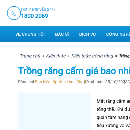
Skip
Hotline tư vấn 24/7
to
1800 2069
content
VỀ CHÚNG TÔI
BÁC SĨ
DỊCH VỤ
CÔNG NGHỆ
Trang chủ
»
Kiến thức
»
Kiến thức trồng răng
»
Trồng
Trồng răng cấm giá bao nh
Đăng bởi
Ban biên tập Nha khoa Shark
Xuất bản: 05/10/2023
C
Mất răng cấm ản
tổng thể. Khi đ
quan tâm hàng đ
tiêu xương và vậ