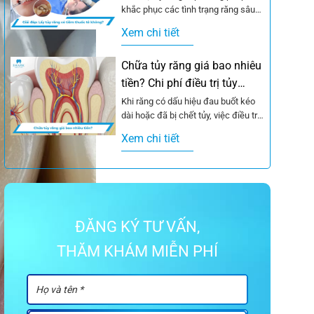
khắc phục các tình trạng răng sâu
nặng vào tủy, viêm tủy hoặc...
Xem chi tiết
Chữa tủy răng giá bao nhiêu
tiền? Chi phí điều trị tủy
8/2026
Khi răng có dấu hiệu đau buốt kéo
dài hoặc đã bị chết tủy, việc điều trị
tủy là giải...
Xem chi tiết
ĐĂNG KÝ TƯ VẤN,
THĂM KHÁM MIỄN PHÍ