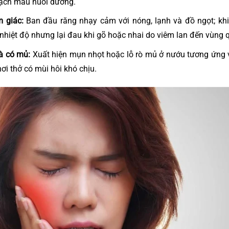
ạch máu nuôi dưỡng.
 giác:
Ban đầu răng nhạy cảm với nóng, lạnh và đồ ngọt; khi 
 nhiệt độ nhưng lại đau khi gõ hoặc nhai do viêm lan đến vùng
à có mủ:
Xuất hiện mụn nhọt hoặc lỗ rò mủ ở nướu tương ứng v
i thở có mùi hôi khó chịu.