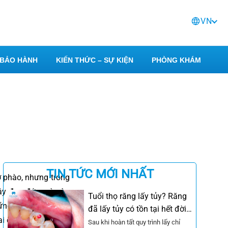
VN
BẢO HÀNH
KIẾN THỨC – SỰ KIỆN
PHÒNG KHÁM
i
TIN TỨC MỚI NHẤT
ở phào, nhưng trong
ây đau đớn mà còn
Tuổi thọ răng lấy tủy? Răng
hững biến chứng cho
đã lấy tủy có tồn tại hết đời
i đoạn tiến triển và
không?
Sau khi hoàn tất quy trình lấy chỉ