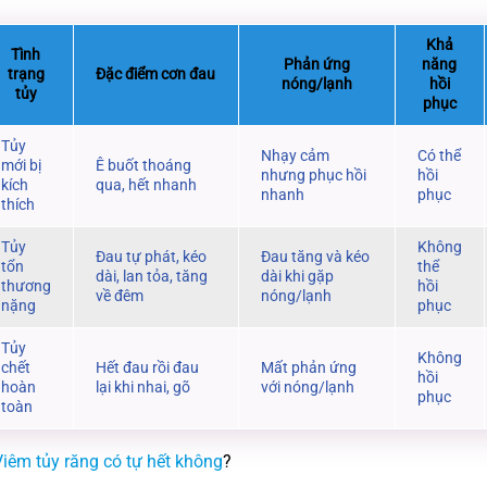
Khả
Tình
Phản ứng
năng
trạng
Đặc điểm cơn đau
nóng/lạnh
hồi
tủy
phục
Tủy
Nhạy cảm
Có thể
mới bị
Ê buốt thoáng
nhưng phục hồi
hồi
kích
qua, hết nhanh
nhanh
phục
thích
Tủy
Không
Đau tự phát, kéo
Đau tăng và kéo
tổn
thể
dài, lan tỏa, tăng
dài khi gặp
thương
hồi
về đêm
nóng/lạnh
nặng
phục
Tủy
Không
chết
Hết đau rồi đau
Mất phản ứng
hồi
hoàn
lại khi nhai, gõ
với nóng/lạnh
phục
toàn
iêm tủy răng có tự hết không
?