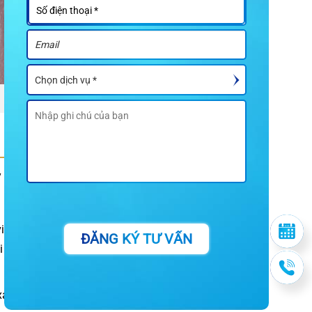
y là những dấu hiệu
iêm cấp, áp lực lên
ĐĂNG KÝ TƯ VẤN
i biến mất đột ngột
xám, nâu rồi đen do