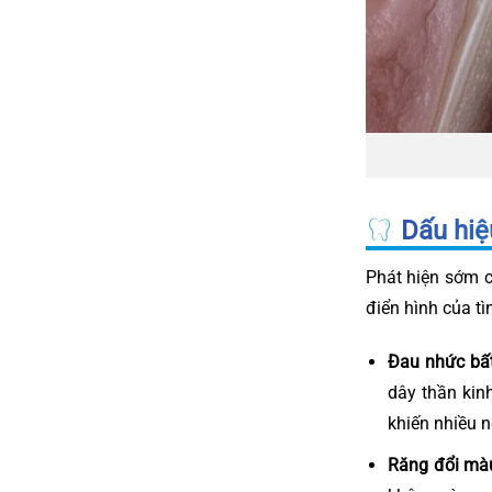
Dấu hiệu
Phát hiện sớm c
điển hình của tì
Đau nhức bất
dây thần kin
khiến nhiều 
Răng đổi mà