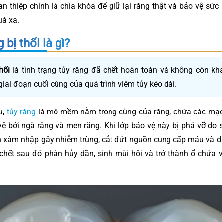
an thiệp chính là chìa khóa để giữ lại răng thật và bảo vệ sức
uá xa.
 bị thối là gì?
hối
là tình trạng tủy răng đã chết hoàn toàn và không còn kh
iai đoạn cuối cùng của quá trình viêm tủy kéo dài.
u,
tủy răng
là mô mềm nằm trong cùng của răng, chứa các mạ
vệ bởi ngà răng và men răng. Khi lớp bảo vệ này bị phá vỡ do
n xâm nhập gây nhiễm trùng, cắt đứt nguồn cung cấp máu và d
chết sau đó phân hủy dần, sinh mùi hôi và trở thành ổ chứa 