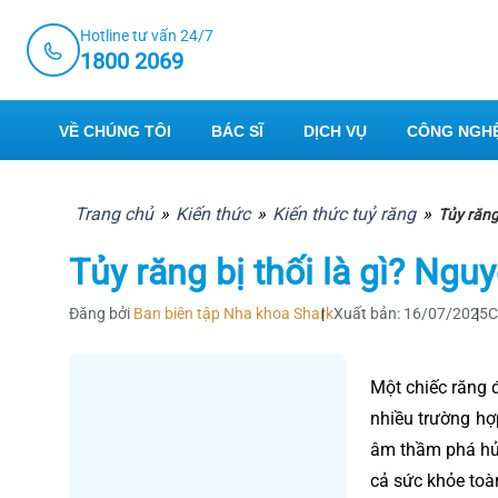
Skip
Hotline tư vấn 24/7
to
1800 2069
content
VỀ CHÚNG TÔI
BÁC SĨ
DỊCH VỤ
CÔNG NGHỆ
Trang chủ
»
Kiến thức
»
Kiến thức tuỷ răng
»
Tủy răng 
Tủy răng bị thối là gì? Nguy
Đăng bởi
Ban biên tập Nha khoa Shark
Xuất bản: 16/07/2025
C
Một chiếc răng 
nhiều trường hợ
âm thầm phá hủy
cả sức khỏe toà