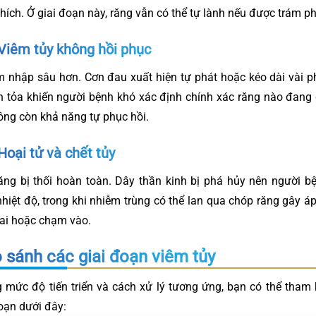
 thích. Ở giai đoạn này, răng vẫn có thể tự lành nếu được trám ph
 Viêm tủy không hồi phục
 nhập sâu hơn. Cơn đau xuất hiện tự phát hoặc kéo dài vài ph
an tỏa khiến người bệnh khó xác định chính xác răng nào đang
hông còn khả năng tự phục hồi.
Hoại tử và chết tủy
răng bị thối hoàn toàn. Dây thần kinh bị phá hủy nên người 
nhiệt độ, trong khi nhiễm trùng có thể lan qua chóp răng gây á
hai hoặc chạm vào.
 sánh các giai đoạn viêm tủy
 mức độ tiến triển và cách xử lý tương ứng, bạn có thể tham
oạn dưới đây: