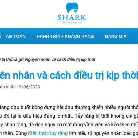
 – AN TOÀN
HÀNH TRÌNH KHÁCH HÀNG
BẢNG GIÁ
bị thối là gì? Nguyên nhân và cách điều trị kịp thời
ên nhân và cách điều trị kịp thờ
ập nhật: 19/06/2026
đang đau buốt bỗng dưng hết đau thường khiến nhiều người th
p đó lại là dấu hiệu đáng lo nhất.
Tủy răng bị thối
không chỉ g
 chân răng, đe dọa nguy cơ mất răng vĩnh viễn và kéo theo n
n thân. Cùng
Kiến thức tủy răng
tìm hiểu rõ nguyên nhân, các gia