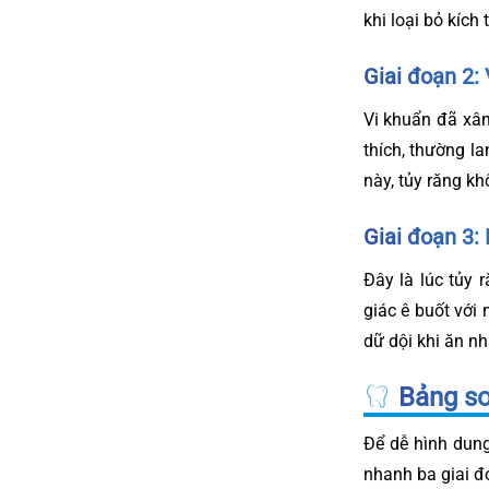
khi loại bỏ kích
Giai đoạn 2:
Vi khuẩn đã xâm
thích, thường l
này, tủy răng k
Giai đoạn 3: 
Đây là lúc tủy 
giác ê buốt với 
dữ dội khi ăn n
Bảng so
Để dễ hình dung
nhanh ba giai đ