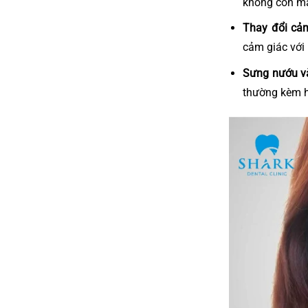
không còn m
Thay đổi cảm
cảm giác với
Sưng nướu v
thường kèm hơ