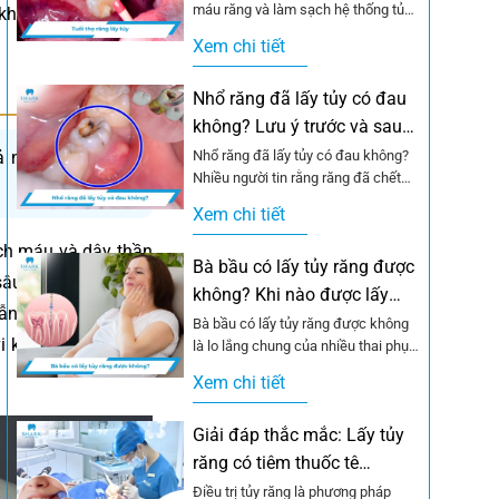
máu răng và làm sạch hệ thống tủy
 khỏe của bạn trước
viêm nhiễm, phần lớn...
Xem chi tiết
Nhổ răng đã lấy tủy có đau
không? Lưu ý trước và sau
khi nhổ
ả năng hồi phục,
Nhổ răng đã lấy tủy có đau không?
Nhiều người tin rằng răng đã chết
tủy thì nhổ sẽ không...
Xem chi tiết
ch máu và dây thần
Bà bầu có lấy tủy răng được
 sâu răng hoặc chấn
không? Khi nào được lấy
ẫn đến cái chết của
tủy?
Bà bầu có lấy tủy răng được không
vi khuẩn ngay trong
là lo lắng chung của nhiều thai phụ
khi đối mặt với...
Xem chi tiết
Giải đáp thắc mắc: Lấy tủy
răng có tiêm thuốc tê
không?
Điều trị tủy răng là phương pháp