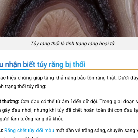
Tủy răng thối là tình trạng răng hoại tử
 nhận biết tủy răng bị thối
ác triệu chứng giúp tăng khả năng bảo tồn răng thật. Dưới đâ
nh trạng thối tủy răng:
 thường:
Cơn đau có thể từ âm ỉ đến dữ dội. Trong giai đoạn v
h gây đau nhói, nhưng khi tủy đã chết hoàn toàn thì cơn đau lạ
người lầm tưởng răng đã khỏi.
u:
Răng chết tủy đổi màu
mất dần vẻ trắng sáng, chuyển sang 