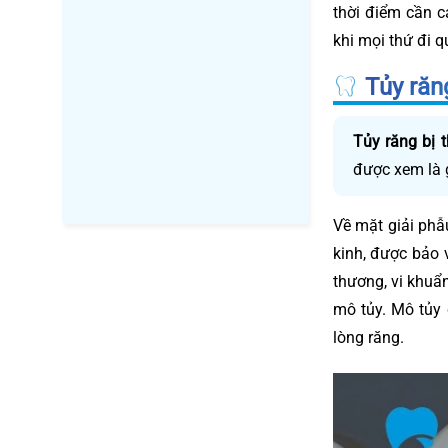
thời điểm cần c
khi mọi thứ đi q
Tủy răng
Tủy răng bị t
được xem là g
Về mặt giải phẫ
kinh, được bảo 
thương, vi khuẩ
mô tủy. Mô tủy 
lòng răng.