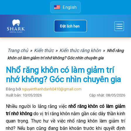
Skip
English
to
content
Đặt lịch hẹn
Trang chủ
»
Kiến thức
»
Kiến thức răng khôn
»
Nhổ răng
khôn có làm giảm trí nhớ không? Góc nhìn chuyên gia
Nhổ răng khôn có làm giảm trí
nhớ không? Góc nhìn chuyên gia
Đăng bởi
nguyenthanhdanh0410@gmail.com
Xuất bản: 10/05/2026
Cập nhật: 08/05/2026
Nhiều người lo lắng rằng việc
nhổ răng khôn có làm giảm
trí nhớ không
do vị trí răng khôn nằm gần các dây thần kinh
quan trọng. Thực hư về việc nhổ răng khôn làm giảm trí
nhớ? Nếu bạn cũng đang băn khoăn trước khi quyết định