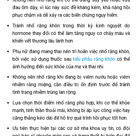
đau ốm dậy, vì lúc này sức đề kháng kém, khả năng hồi
phục chậm và dễ xảy ra các biến chứng nguy hiểm.
Tránh nhổ răng khôn trong thời kỳ kinh nguyệt do
hormone thay đổi có thể làm tăng nguy cơ chảy máu và
khiến vết thương lâu lành hơn.
Phụ nữ đang mang thai nên trì hoãn việc nhổ răng khôn,
bởi việc sử dụng thuốc sau
tiểu phẫu răng khôn
có thể
ảnh hưởng đến sức khỏe của mẹ và thai nhi.
Không nên nhổ răng khi đang bị viêm nướu hoặc viêm
nhiễm răng miệng, cần điều trị ổn định trước để tránh
tình trạng nhiễm trùng lan rộng.
Lựa chọn thời điểm nhổ răng phù hợp, khi cơ thể khỏe
mạnh, tinh thần thoải mái, không bị áp lực công việc hay
căng thẳng kéo dài để hỗ trợ quá trình hồi phục tốt hơn.
Ưu tiên thực hiện tại các cơ sở nha khoa uy tín, có đội
ngũ bác sĩ chuyên môn cao và trang thiết bị hiện đại để