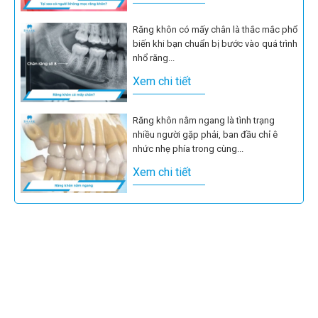
Răng khôn có mấy chân là thắc mắc phổ
biến khi bạn chuẩn bị bước vào quá trình
nhổ răng...
Xem chi tiết
Răng khôn nằm ngang là tình trạng
nhiều người gặp phải, ban đầu chỉ ê
nhức nhẹ phía trong cùng...
Xem chi tiết
Nhiều người nghĩ rằng chỉ cần răng khôn
chưa đau thì cứ để yên, không cần can
thiệp gì thêm....
Xem chi tiết
Sưng nướu răng khôn không chỉ gây
đau nhức, khó ăn nhai mà còn có thể là