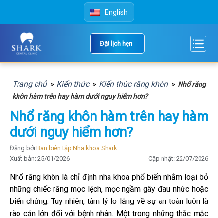
Skip
English
to
content
Đặt lịch hẹn
Trang chủ
»
Kiến thức
»
Kiến thức răng khôn
»
Nhổ răng
khôn hàm trên hay hàm dưới nguy hiểm hơn?
Nhổ răng khôn hàm trên hay hàm
dưới nguy hiểm hơn?
Đăng bởi
Ban biên tập Nha khoa Shark
Xuất bản: 25/01/2026
Cập nhật: 22/07/2026
Nhổ răng khôn là chỉ định nha khoa phổ biến nhằm loại bỏ
những chiếc răng mọc lệch, mọc ngầm gây đau nhức hoặc
biến chứng. Tuy nhiên, tâm lý lo lắng về sự an toàn luôn là
rào cản lớn đối với bệnh nhân. Một trong những thắc mắc