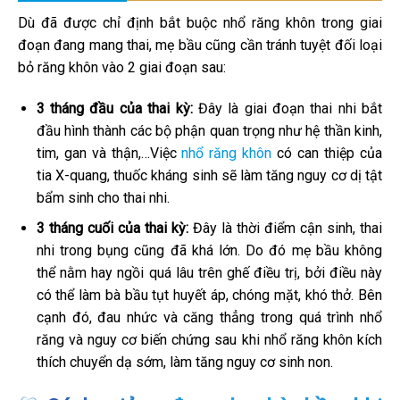
Dù đã được chỉ định bắt buộc nhổ răng khôn trong giai
đoạn đang mang thai, mẹ bầu cũng cần tránh tuyệt đối loại
bỏ răng khôn vào 2 giai đoạn sau:
3 tháng đầu của thai kỳ:
Đây là giai đoạn thai nhi bắt
đầu hình thành các bộ phận quan trọng như hệ thần kinh,
tim, gan và thận,…Việc
nhổ răng khôn
có can thiệp của
tia X-quang, thuốc kháng sinh sẽ làm tăng nguy cơ dị tật
bẩm sinh cho thai nhi.
3 tháng cuối của thai kỳ:
Đây là thời điểm cận sinh, thai
nhi trong bụng cũng đã khá lớn. Do đó mẹ bầu không
thể nằm hay ngồi quá lâu trên ghế điều trị, bởi điều này
có thể làm bà bầu tụt huyết áp, chóng mặt, khó thở. Bên
cạnh đó, đau nhức và căng thẳng trong quá trình nhổ
răng và nguy cơ biến chứng sau khi nhổ răng khôn kích
thích chuyển dạ sớm, làm tăng nguy cơ sinh non.