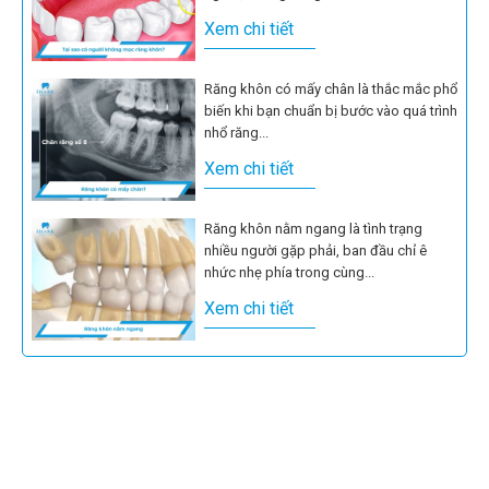
Xem chi tiết
Răng khôn có mấy chân là thắc mắc phổ
biến khi bạn chuẩn bị bước vào quá trình
nhổ răng...
Xem chi tiết
Răng khôn nằm ngang là tình trạng
nhiều người gặp phải, ban đầu chỉ ê
nhức nhẹ phía trong cùng...
Xem chi tiết
Nhiều người nghĩ rằng chỉ cần răng khôn
chưa đau thì cứ để yên, không cần can
thiệp gì thêm....
Xem chi tiết