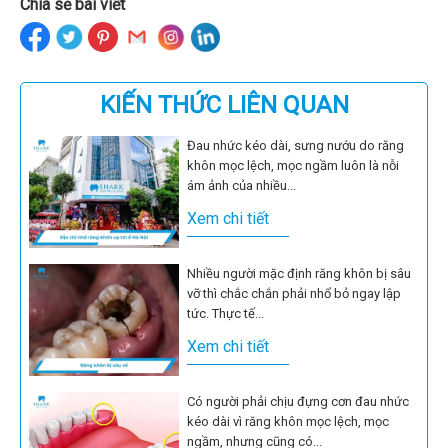
Chia sẻ bài viết
KIẾN THỨC LIÊN QUAN
Đau nhức kéo dài, sưng nướu do răng
khôn mọc lệch, mọc ngầm luôn là nỗi
ám ảnh của nhiều...
Xem chi tiết
Nhiều người mặc định răng khôn bị sâu
vỡ thì chắc chắn phải nhổ bỏ ngay lập
tức. Thực tế...
Xem chi tiết
Có người phải chịu đựng cơn đau nhức
kéo dài vì răng khôn mọc lệch, mọc
ngầm, nhưng cũng có...