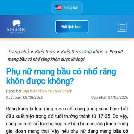
Skip
English
to
content
Đặt lịch hẹn
Trang chủ
»
Kiến thức
»
Kiến thức răng khôn
»
Phụ nữ
mang bầu có nhổ răng khôn được không?
Phụ nữ mang bầu có nhổ răng
khôn được không?
Đăng bởi
Ban biên tập Nha khoa Shark
Xuất bản: 08/08/2025
Cập nhật: 21/05/2026
Răng khôn là loại răng mọc cuối cùng trong cung hàm, bắt
đầu xuất hiện trong độ tuổi trưởng thành từ 17-25. Do vậy,
cũng có một số trường hợp mẹ bầu bị mọc răng khôn trong
giai đoạn mang thai. Vậy nếu phụ nữ đang mang
bầu có