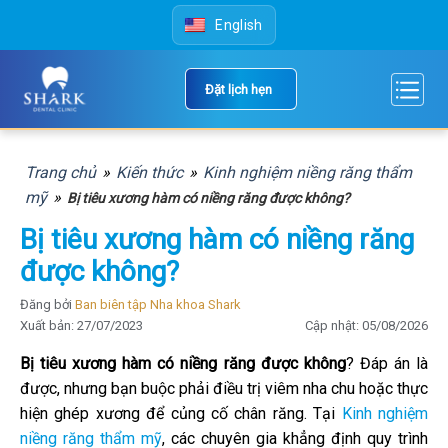
Skip
English
to
content
Đặt lịch hẹn
Trang chủ
»
Kiến thức
»
Kinh nghiệm niềng răng thẩm
mỹ
»
Bị tiêu xương hàm có niềng răng được không?
Bị tiêu xương hàm có niềng răng
được không?
Đăng bởi
Ban biên tập Nha khoa Shark
Xuất bản: 27/07/2023
Cập nhật: 05/08/2026
Bị tiêu xương hàm có niềng răng được không
? Đáp án là
được, nhưng bạn buộc phải điều trị viêm nha chu hoặc thực
hiện ghép xương để củng cố chân răng. Tại
Kinh nghiệm
niềng răng thẩm mỹ
, các chuyên gia khẳng định quy trình