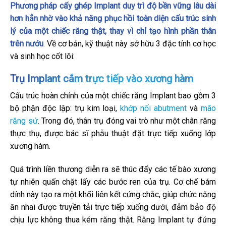
Phương pháp cấy ghép Implant duy trì độ bền vững lâu dài
hơn hẳn nhờ vào khả năng phục hồi toàn diện cấu trúc sinh
lý của một chiếc răng thật, thay vì chỉ tạo hình phần thân
trên nướu
. Về cơ bản, kỹ thuật này sở hữu 3 đặc tính cơ học
và sinh học cốt lõi:
Trụ Implant cắm trực tiếp vào xương hàm
Cấu trúc hoàn chỉnh của một chiếc răng Implant bao gồm 3
bộ phận độc lập: trụ kim loại,
khớp nối abutment
và
mão
răng sứ
. Trong đó, thân trụ đóng vai trò như một chân răng
thực thụ, được bác sĩ phẫu thuật đặt trực tiếp xuống lớp
xương hàm.
Quá trình liền thương diễn ra sẽ thúc đẩy các tế bào xương
tự nhiên quấn chặt lấy các bước ren của trụ. Cơ chế bám
dính này tạo ra một khối liên kết cứng chắc, giúp chức năng
ăn nhai được truyền tải trực tiếp xuống dưới, đảm bảo độ
chịu lực không thua kém răng thật. Răng Implant tự đứng