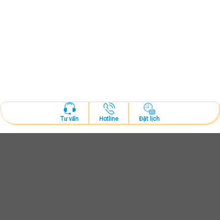
Hotline
Đặt lịch
Tư vấn
ĐẶT LỊCH KHÁM
Tư vấn và thăm khám cùng bác sĩ chuyên khoa