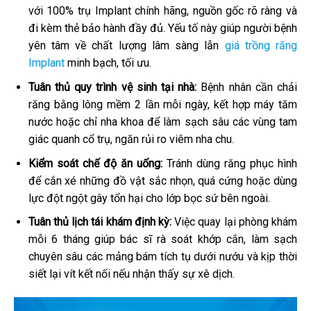
với 100% trụ Implant chính hãng, nguồn gốc rõ ràng và
đi kèm thẻ bảo hành đầy đủ. Yếu tố này giúp người bệnh
yên tâm về chất lượng lâm sàng lẫn
giá trồng răng
Implant
minh bạch, tối ưu.
Tuân thủ quy trình vệ sinh tại nhà:
Bệnh nhân cần chải
răng bằng lông mềm 2 lần mỗi ngày, kết hợp máy tăm
nước hoặc chỉ nha khoa để làm sạch sâu các vùng tam
giác quanh cổ trụ, ngăn rủi ro viêm nha chu.
Kiểm soát chế độ ăn uống:
Tránh dùng răng phục hình
để cắn xé những đồ vật sắc nhọn, quá cứng hoặc dùng
lực đột ngột gây tổn hại cho lớp bọc sứ bên ngoài.
Tuân thủ lịch tái khám định kỳ:
Việc quay lại phòng khám
mỗi 6 tháng giúp bác sĩ rà soát khớp cắn, làm sạch
chuyên sâu các mảng bám tích tụ dưới nướu và kịp thời
siết lại vít kết nối nếu nhận thấy sự xê dịch.