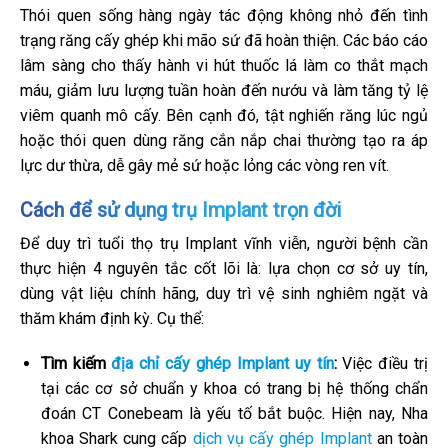
Thói quen sống hàng ngày tác động không nhỏ đến tình
trạng răng cấy ghép khi mão sứ đã hoàn thiện. Các báo cáo
lâm sàng cho thấy hành vi hút thuốc lá làm co thắt mạch
máu, giảm lưu lượng tuần hoàn đến nướu và làm tăng tỷ lệ
viêm quanh mô cấy. Bên cạnh đó, tật nghiến răng lúc ngủ
hoặc thói quen dùng răng cắn nắp chai thường tạo ra áp
lực dư thừa, dễ gây mẻ sứ hoặc lỏng các vòng ren vít.
Cách để sử dụng trụ Implant trọn đời
Để duy trì tuổi thọ trụ Implant vĩnh viễn, người bệnh cần
thực hiện 4 nguyên tắc cốt lõi là: lựa chọn cơ sở uy tín,
dùng vật liệu chính hãng, duy trì vệ sinh nghiêm ngặt và
thăm khám định kỳ. Cụ thể:
Tìm kiếm
địa chỉ cấy ghép Implant uy tín
:
Việc điều trị
tại các cơ sở chuẩn y khoa có trang bị hệ thống chẩn
đoán CT Conebeam là yếu tố bắt buộc. Hiện nay, Nha
khoa Shark cung cấp
dịch vụ cấy ghép Implant
an toàn