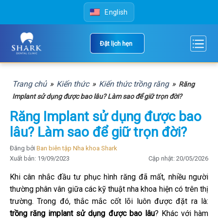
Skip
English
to
content
Đặt lịch hẹn
Trang chủ
»
Kiến thức
»
Kiến thức trồng răng
»
Răng
Implant sử dụng được bao lâu? Làm sao để giữ trọn đời?
Răng Implant sử dụng được bao
lâu? Làm sao để giữ trọn đời?
Đăng bởi
Ban biên tập Nha khoa Shark
Xuất bản: 19/09/2023
Cập nhật: 20/05/2026
Khi cân nhắc đầu tư phục hình răng đã mất, nhiều người
thường phân vân giữa các kỹ thuật nha khoa hiện có trên thị
trường. Trong đó, thắc mắc cốt lõi luôn được đặt ra là:
trồng răng implant sử dụng được bao lâu
? Khác với hàm