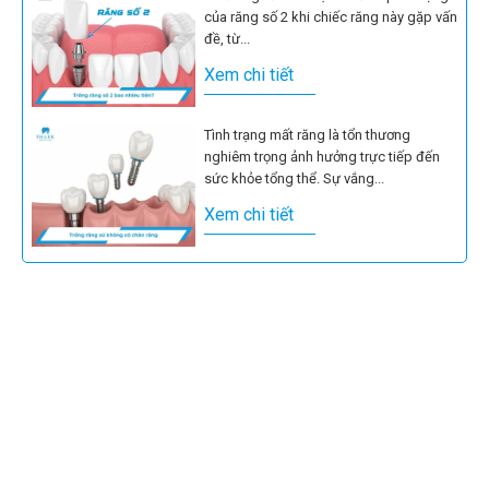
của răng số 2 khi chiếc răng này gặp vấn
đề, từ...
Xem chi tiết
Tình trạng mất răng là tổn thương
nghiêm trọng ảnh hưởng trực tiếp đến
sức khỏe tổng thể. Sự vắng...
Xem chi tiết
Mất răng tạo ra những cản trở rõ rệt đối
với chức năng ăn nhai và thẩm mỹ khuôn
mặt....
Xem chi tiết
Hiện nay, cấy ghép Implant 7 phút đang
thu hút sự chú ý của nhiều bệnh nhân
như một giải...