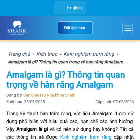
Skip
English
to
content
Đặt lịch hẹn
Trang chủ
»
Kiến thức
»
Kinh nghiệm trám răng
»
Amalgam là gì? Thông tin quan trọng về hàn răng Amalgam
Amalgam là gì? Thông tin quan
trọng về hàn răng Amalgam
Đăng bởi
Ban biên tập Nha khoa Shark
Xuất bản: 25/03/2025
Cập nhật: 07/08/2026
Trong kỹ thuật hàn trám răng, vật liệu Amalgam được sử
dụng phổ biến với hiệu quả cao, hạn chế các ảnh hưởng.
Vậy
Amalgam là gì
và có nên sử dụng hay không? Tất cả
các thông tin sẽ được
Kinh nghiệm trám răng
cập nhật