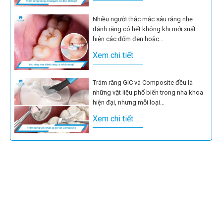
Nhiều người thắc mắc sâu răng nhẹ
đánh răng có hết không khi mới xuất
hiện các đốm đen hoặc...
Xem chi tiết
Trám răng GIC và Composite đều là
những vật liệu phổ biến trong nha khoa
hiện đại, nhưng mỗi loại...
Xem chi tiết
Răng sâu lồi thịt là tình trạng không chỉ
gây đau nhức mà còn tiềm ẩn nhiều biến
chứng nguy...
Xem chi tiết
Sâu răng là một trong những vấn đề
răng miệng phổ biến mà rất nhiều người