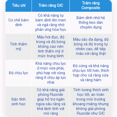
Trám răng
Tiêu chí
Trám răng GIC
Composite
Có khả năng tự
Bám dính nhờ hệ
Cơ chế bám
bám dính lên men
thống keo dán
dính
và ngà răng nhờ
chuyên dụng
phản ứng hóa học
Màu hơi đục, độ
Màu sắc đa dạng, độ
trong và độ bóng
Tính thẩm
bóng và độ trong tự
không cao nên
mỹ
nhiên cao, dễ tiệp
tính thẩm mỹ ở
màu với răng thật
mức trung bình
Khả năng chịu lực
Độ cứng và khả năng
ở mức vừa phải,
chịu lực tốt hơn, thích
Độ chịu lực
phù hợp với vùng
hợp cho cả răng cửa
răng ít chịu áp lực
và răng hàm
nhai
Có khả năng giải
Tính tương thích sinh
phóng Fluoride
học tốt, an toàn
Đặc tính
giúp hỗ trợ ngăn
trong môi trường
sinh học
ngừa sâu răng và
khoang miệng nhưng
khá lành tính với
không giải phóng
mô răng
Fluoride như GIC