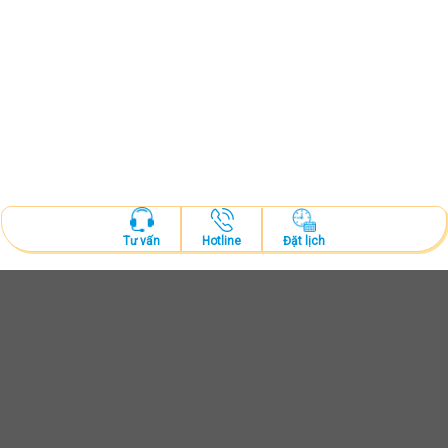
Hotline
Đặt lịch
Tư vấn
ĐẶT LỊCH KHÁM
Tư vấn và thăm khám cùng bác sĩ chuyên khoa