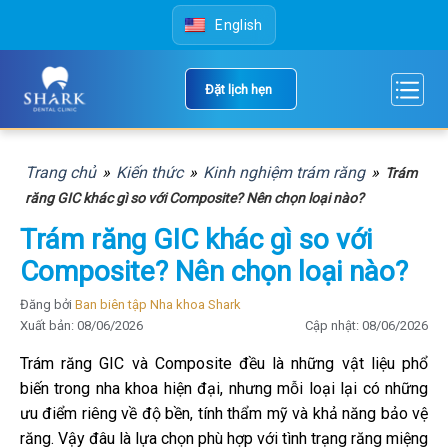
Skip
English
to
content
Đặt lịch hẹn
Trang chủ
»
Kiến thức
»
Kinh nghiệm trám răng
»
Trám
răng GIC khác gì so với Composite? Nên chọn loại nào?
Trám răng GIC khác gì so với
Composite? Nên chọn loại nào?
Đăng bởi
Ban biên tập Nha khoa Shark
Xuất bản: 08/06/2026
Cập nhật: 08/06/2026
Trám răng GIC và Composite đều là những vật liệu phổ
biến trong nha khoa hiện đại, nhưng mỗi loại lại có những
ưu điểm riêng về độ bền, tính thẩm mỹ và khả năng bảo vệ
răng. Vậy đâu là lựa chọn phù hợp với tình trạng răng miệng