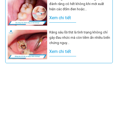
đánh răng có hết không khi mới xuất
hiện các đốm đen hoặc...
Xem chi tiết
Răng sâu lồi thịt là tình trạng không chỉ
gây đau nhức mà còn tiềm ẩn nhiều biến
chứng nguy...
Xem chi tiết
Sâu răng là một trong những vấn đề
răng miệng phổ biến mà rất nhiều người
gặp phải, đặc biệt...
Xem chi tiết
Những chiếc răng hàm với vô số hố rãnh
nhỏ chính là điểm yếu khiến vi khuẩn dễ
dàng tích...