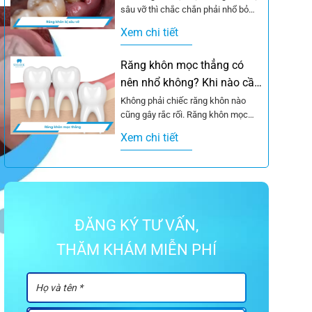
sâu vỡ thì chắc chắn phải nhổ bỏ
ngay lập tức. Thực tế...
Xem chi tiết
Răng khôn mọc thẳng có
nên nhổ không? Khi nào cần
nhổ?
Không phải chiếc răng khôn nào
cũng gây rắc rối. Răng khôn mọc
thẳng là trường hợp may mắn hơn...
Xem chi tiết
ĐĂNG KÝ TƯ VẤN,
THĂM KHÁM MIỄN PHÍ