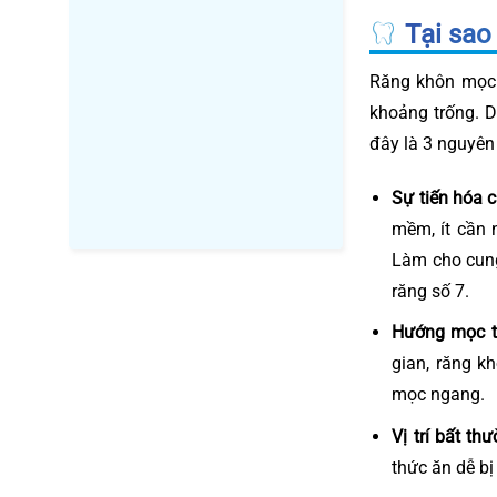
Tại sao
Răng khôn mọc 
khoảng trống. D
đây là 3 nguyên
Sự tiến hóa 
mềm, ít cần 
Làm cho cung
răng số 7.
Hướng mọc t
gian, răng k
mọc ngang.
Vị trí bất t
thức ăn dễ bị