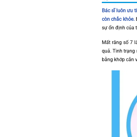
Bác sĩ luôn ưu t
còn chắc khỏe.
B
sự ổn định của 
Mất răng số 7 l
quả. Tình trạng 
bằng khớp cắn v