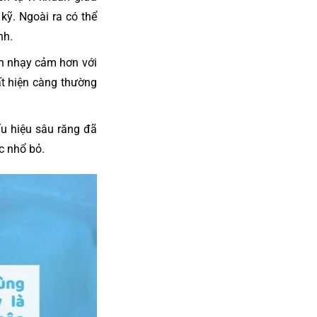
kỹ. Ngoài ra có thể
nh.
ên nhạy cảm hơn với
ất hiện càng thường
u hiệu sâu răng đã
ặc nhổ bỏ.