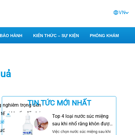
VN
BẢO HÀNH
KIẾN THỨC – SỰ KIỆN
PHÒNG KHÁM
quả
TIN TỨC MỚI NHẤT
g nghiêm trọng đến
 tế vi khuẩn đã phá
Top 4 loại nước súc miệng
kiến thức răng khôn
sau khi nhổ răng khôn được
ưới đây.
khuyên dùng
Việc chọn nước súc miệng sau khi