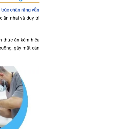
u trúc chân răng vẫn
c ăn nhai và duy trì
n thức ăn kém hiệu
i xuống, gây mất cân