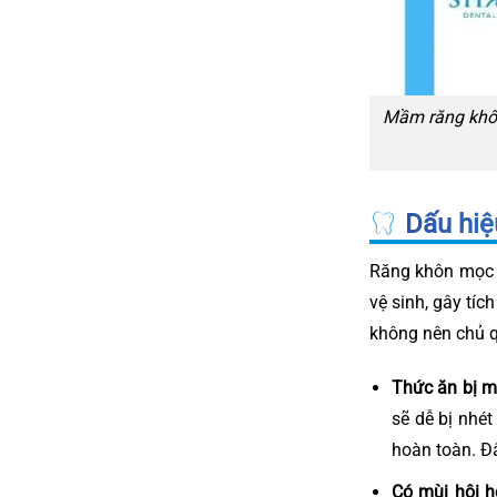
Mầm răng khôn 
Dấu hiệ
Răng khôn mọc l
vệ sinh, gây tí
không nên chủ 
Thức ăn bị mắ
sẽ dễ bị nhé
hoàn toàn. Đâ
Có mùi hôi h