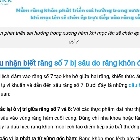
phát triển sai hướng trong xương hàm khi mọc lên sẽ chèn ép t
số 7
u nhận biết răng số 7 bị sâu do răng khôn
ệch đâm vào răng số 7 tạo khe hở giữa hai răng, khiến thức ă
ch tụ vi khuẩn và dẫn đến sâu răng số 7. Dưới đây là những
dấu 
quan:
c lại ở vị trí giữa răng số 7 và 8:
Với các thực phẩm dai như thị
t sâu vào vùng răng hàm cuối cùng. Dùng chỉ nha khoa hoặc t
y là dấu hiệu răng khôn mọc lệch tạo điểm tiếp xúc bất thường 
oặc vị lạ phát ra từ vùng góc hàm:
Răng khôn mọc lệch gây tíc