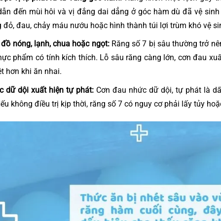
 dẫn đến mùi hôi và vị đắng dai dẳng ở góc hàm dù đã vệ sinh 
 đỏ, đau, chảy máu nướu hoặc hình thành túi lợi trùm khó vệ si
 đồ nóng, lạnh, chua hoặc ngọt:
Răng số 7 bị sâu thường trở n
thực phẩm có tính kích thích. Lỗ sâu răng càng lớn, cơn đau xu
ệt hơn khi ăn nhai.
 dữ dội xuất hiện tự phát:
Cơn đau nhức dữ dội, tự phát là dấ
Nếu không điều trị kịp thời, răng số 7 có nguy cơ phải lấy tủy ho