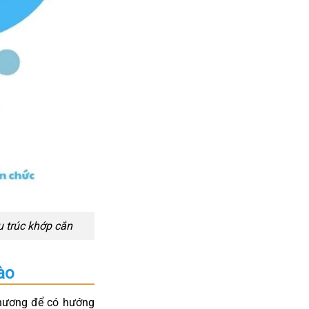
 trúc khớp cắn
ào
thương để có hướng