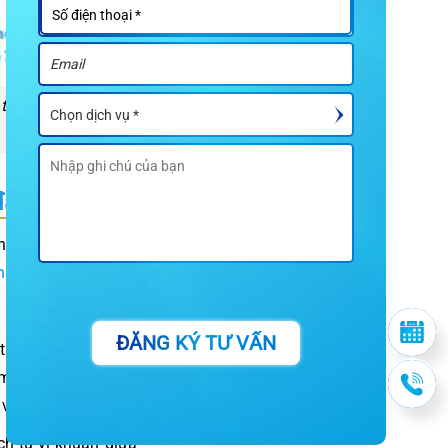
rực tiếp vào răng
 đâm vào
n dễ mắc lại và khó
hiệu mọc răng khôn
ĐĂNG KÝ TƯ VẤN
t bò, thịt gà và mực
ăm vẫn khó lấy sạch
với răng số 7.
h tụ vi khuẩn giữa