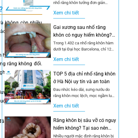
nhổ răng khôn tưởng đơn giản
7?
nhưng lại khiến nhiều người mắc
Xem chi tiết
sai...
và không còn nhiều
Gai xương sau nhổ răng
ào răng số 7. Dưới
khôn có nguy hiểm không?
Bao lâu hết?
Trong 1.432 ca nhổ răng khôn hàm
dưới tại Đại học Barcelona, chỉ 12
n hóa, do chế độ ăn
ca xuất hiện gai xương, tương...
Xem chi tiết
ng răng không đổi.
nghiêng và đâm vào
TOP 5 địa chỉ nhổ răng khôn
ở Hà Nội uy tín và an toàn
Đau nhức kéo dài, sưng nướu do
ới và thiếu không
răng khôn mọc lệch, mọc ngầm luôn
buộc phải mọc lệch,
là nỗi ám ảnh của nhiều...
Xem chi tiết
Răng khôn bị sâu vỡ có nguy
đâm vào răng số 7,
hiểm không? Tại sao nên
nhổ?
Nhiều người mặc định răng khôn bị