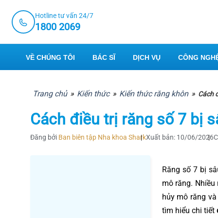
Skip
Hotline tư vấn 24/7
to
1800 2069
content
VỀ CHÚNG TÔI
BÁC SĨ
DỊCH VỤ
CÔNG NGHỆ
Trang chủ
»
Kiến thức
»
Kiến thức răng khôn
»
Cách đ
Cách điều trị răng số 7 bị
Đăng bởi
Ban biên tập Nha khoa Shark
Xuất bản: 10/06/2026
C
Răng số 7 bị sâ
mô răng. Nhiều 
hủy mô răng và 
tìm hiểu chi tiết