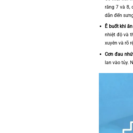
răng 7 và 8,
dẫn đến sưng
Ê buốt khi ăn
nhiệt độ và 
xuyên và rõ r
Cơn đau nhức
lan vào tủy. 