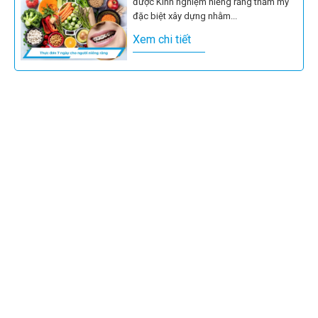
được Kinh nghiệm niềng răng thẩm mỹ
đặc biệt xây dựng nhằm...
Xem chi tiết
Niềng răng có được ăn kẹo cao su
không? Thói quen này tưởng vô hại
nhưng có thể gây bung...
Xem chi tiết
Cố định răng trước khi tháo niềng là thủ
thuật nha khoa mang tính quyết định
đến sự thành công...
Xem chi tiết
Lợi trùm khi niềng răng là một biến
chứng nha chu thường gặp, không chỉ
gây đau nhức, cản trở...
Xem chi tiết