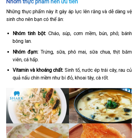
Nhóm thực phẩm nên ưu tiên
Những thực phẩm này ít gây áp lực lên răng và dễ dàng vệ
sinh cho nên bạn có thể ăn:
Nhóm tinh bột:
Cháo, súp, cơm mềm, bún, phở, bánh
bông lan.
Nhóm đạm:
Trứng, sữa, phô mai, sữa chua, thịt băm
viên, cá hấp.
Vitamin và khoáng chất:
Sinh tố, nước ép trái cây, rau củ
quả nấu chín mềm như bí đỏ, khoai tây, cà rốt.