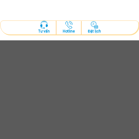
Hotline
Đặt lịch
Tư vấn
ĐẶT LỊCH KHÁM
Tư vấn và thăm khám cùng bác sĩ chuyên khoa
ĐẶT LỊCH NGAY