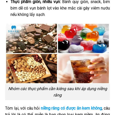
Thực phẩm giòn, nhiều vụn:
Bánh quy giòn, snack, bim
bim dễ có vụn bánh lọt vào khe mắc cài gây viêm nướu
nếu không lấy sạch.
Nhóm các thực phẩm cần kiêng sau khi áp dụng niềng
răng
Tóm lại, với câu hỏi
niềng răng có được ăn kem không
, câu
trả lời là có thể, miễn là bạn chọn loại kem mềm, ăn đúng