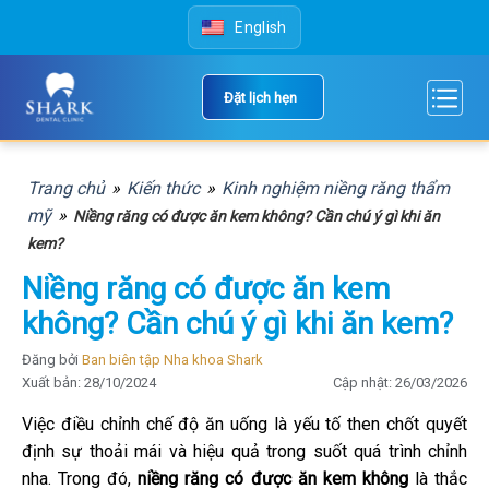
Skip
English
to
content
Đặt lịch hẹn
Trang chủ
»
Kiến thức
»
Kinh nghiệm niềng răng thẩm
mỹ
»
Niềng răng có được ăn kem không? Cần chú ý gì khi ăn
kem?
Niềng răng có được ăn kem
không? Cần chú ý gì khi ăn kem?
Đăng bởi
Ban biên tập Nha khoa Shark
Xuất bản: 28/10/2024
Cập nhật: 26/03/2026
Việc điều chỉnh chế độ ăn uống là yếu tố then chốt quyết
định sự thoải mái và hiệu quả trong suốt quá trình chỉnh
nha. Trong đó,
niềng răng có được ăn kem không
là thắc