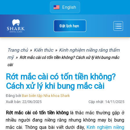
Skip
English
to
content
Đặt lịch hẹn
Trang chủ
»
Kiến thức
»
Kinh nghiệm niềng răng thẩm
mỹ
»
Rớt mắc cài có tốn tiền không? Cách xử lý khi bung mắc
cài
Rớt mắc cài có tốn tiền không?
Cách xử lý khi bung mắc cài
Đăng bởi
Ban biên tập Nha khoa Shark
Xuất bản: 22/06/2025
Cập nhật: 14/11/2025
Rớt mắc cài có tốn tiền không
là thắc mắc thường gặp ở
nhiều người đang niềng răng nhưng không may bị bung
mắc cài. Thông qua bài viết dưới đây,
Kinh nghiệm niềng