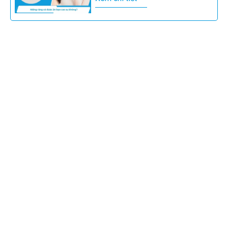
Cố định răng trước khi tháo niềng là thủ
thuật nha khoa mang tính quyết định
đến sự thành công...
Xem chi tiết
Việc điều chỉnh chế độ ăn uống là yếu tố
then chốt quyết định sự thoải mái và
hiệu quả...
Xem chi tiết
Lợi trùm khi niềng răng là một biến
chứng nha chu thường gặp, không chỉ
gây đau nhức, cản trở...
Xem chi tiết
Niềng răng ăn gì và cần kiêng gì để rút