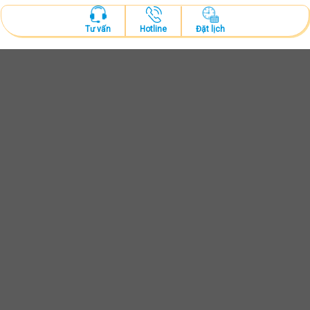
Hotline
Đặt lịch
Tư vấn
ĐẶT LỊCH KHÁM
Tư vấn và thăm khám cùng bác sĩ chuyên khoa
ĐẶT LỊCH NGAY