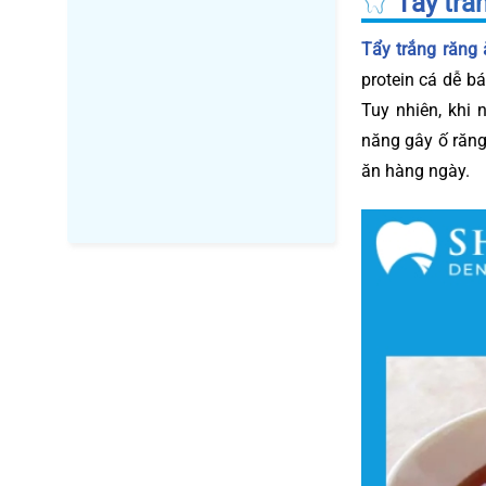
Tẩy trắ
Tẩy trắng răn
protein cá dễ b
Tuy nhiên, khi 
năng gây ố răng
ăn hàng ngày.