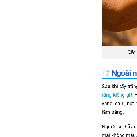
Cần 
Ngoài n
Sau khi tẩy trắ
răng kiêng gì
? 
vang, cà ri, bộ
làm trắng.
Ngược lại, hãy ư
mai không màu, l