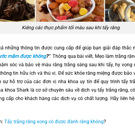
Kiêng các thực phẩm tối màu sau khi tẩy răng
 cả những thông tin được cung cấp để giúp bạn giải đáp thắc
nước mắm được không
?
”
. Thông qua bài viết, Mẹo làm trắng ră
hăm sóc và bảo vệ màu răng trắng sáng sau khi tẩy, hy vọng 
hông tin hữu ích và thú vị. Để sức khỏe răng miệng được bảo v
 sự hỗ trợ của các đơn vị nha khoa uy tín để quy trình tẩy t
ha khoa Shark là cơ sở chuyên sâu về dịch vụ tẩy trắng răng, c
g cấp cho khách hàng các dịch vụ có chất lượng. Hãy liên hệ
m:
Tẩy trắng răng xong có được đánh răng không
?