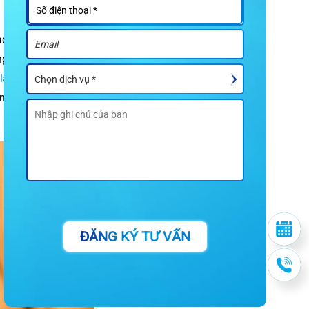
ạch, và vấn đề này
ang nhạy cảm sau
 lại không
. Do đó,
n suất và cách sử
ĐĂNG KÝ TƯ VẤN