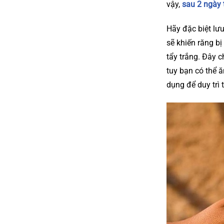
vậy,
sau 2 ngày 
Hãy đặc biệt lư
sẽ khiến răng b
tẩy trắng. Đây c
tuy bạn có thể 
dụng để duy trì