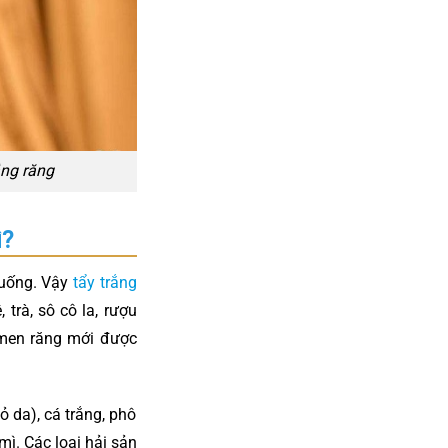
ắng răng
ì?
n uống. Vậy
tẩy trắng
trà, sô cô la, rượu
ố men răng mới được
 da), cá trắng, phô
ì. Các loại hải sản