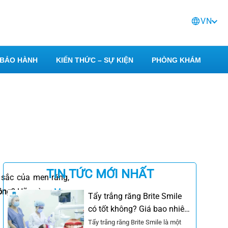
VN
BẢO HÀNH
KIẾN THỨC – SỰ KIỆN
PHÒNG KHÁM
TIN TỨC MỚI NHẤT
 sắc của men răng,
ông
? Hãy cùng
Mẹo
Tẩy trắng răng Brite Smile
có tốt không? Giá bao nhiêu
tiền?
Tẩy trắng răng Brite Smile là một