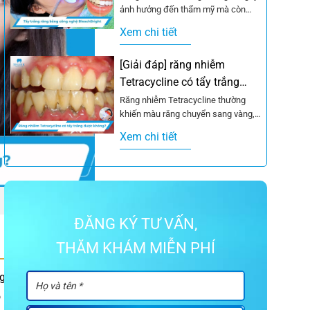
ảnh hưởng đến thẩm mỹ mà còn
khiến nhiều người mất tự...
Xem chi tiết
[Giải đáp] răng nhiễm
Tetracycline có tẩy trắng
được không?
Răng nhiễm Tetracycline thường
khiến màu răng chuyển sang vàng,
xám hoặc nâu sẫm và rất khó cải
Xem chi tiết
thiện bằng...
ĐĂNG KÝ TƯ VẤN,
THĂM KHÁM MIỄN PHÍ
g thời gian bạn cần
 màu tự nhiên. Như