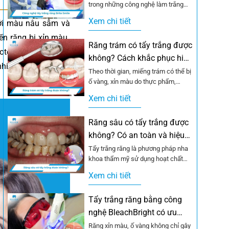
trong những công nghệ làm trắng
răng hiện đại được nhiều người
Xem chi tiết
ới màu nâu sẫm và
lựa...
ến răng bị xỉn màu.
Răng trám có tẩy trắng được
otein, làm mất khả
không? Cách khắc phục hiệu
hiệt trong các món
quả
Theo thời gian, miếng trám có thể bị
ố vàng, xỉn màu do thực phẩm,
thuốc lá hoặc quá trình...
Xem chi tiết
Răng sâu có tẩy trắng được
không? Có an toàn và hiệu
quả?
Tẩy trắng răng là phương pháp nha
khoa thẩm mỹ sử dụng hoạt chất
oxy hóa để bẻ gãy chuỗi...
Xem chi tiết
Tẩy trắng răng bằng công
nghệ BleachBright có ưu
điểm gì?
Răng xỉn màu, ố vàng không chỉ gây