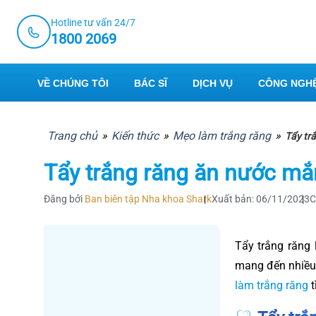
Skip
Hotline tư vấn 24/7
to
1800 2069
content
VỀ CHÚNG TÔI
BÁC SĨ
DỊCH VỤ
CÔNG NGHỆ
Trang chủ
»
Kiến thức
»
Mẹo làm trắng răng
»
Tẩy tr
Tẩy trắng răng ăn nước mắ
Đăng bởi
Ban biên tập Nha khoa Shark
Xuất bản: 06/11/2023
C
Tẩy trắng răng
mang đến nhiều
làm trắng răng
t