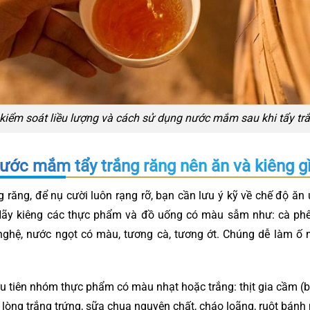
kiểm soát liều lượng và cách sử dụng nước mắm sau khi tẩy tr
ước mắm tẩy trắng răng nên ăn và kiêng g
ng răng, để nụ cười luôn rạng rỡ, bạn cần lưu ý kỹ về chế độ ă
Hãy kiêng các thực phẩm và đồ uống có màu sẫm như: cà phê, 
t nghệ, nước ngọt có màu, tương cà, tương ớt. Chúng dễ làm 
u tiên nhóm thực phẩm có màu nhạt hoặc trắng: thịt gia cầm (bỏ
òng trắng trứng, sữa chua nguyên chất, cháo loãng, ruột bánh m