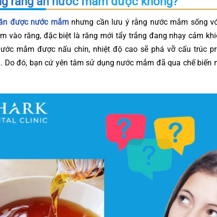
ng răng ăn nước mắm được không?
g ăn được nước mắm
nhưng cần lưu ý rằng nước mắm sống v
ám vào răng, đặc biệt là răng mới tẩy trắng đang nhạy cảm khi
nước mắm được nấu chín, nhiệt độ cao sẽ phá vỡ cấu trúc pr
. Do đó, bạn cứ yên tâm sử dụng nước mắm đã qua chế biến n