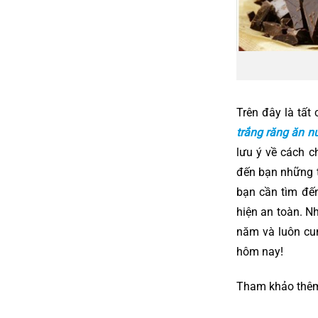
Trên đây là tất
trắng răng ăn 
lưu ý về cách c
đến bạn những t
bạn cần tìm đến
hiện an toàn. N
năm và luôn cun
hôm nay!
Tham khảo thê