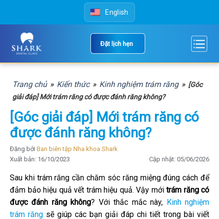
Skip
English
to
content
Đặt lịch hẹn
Trang chủ
»
Kiến thức
»
Kinh nghiệm trám răng
»
[Góc
giải đáp] Mới trám răng có được đánh răng không?
[Góc giải đáp] Mới trám răng có
được đánh răng không?
Đăng bởi
Ban biên tập Nha khoa Shark
Xuất bản: 16/10/2023
Cập nhật: 05/06/2026
Sau khi trám răng cần chăm sóc răng miệng đúng cách để
đảm bảo hiệu quả vết trám hiệu quả. Vậy mới
trám răng có
được đánh răng không
? Với thắc mắc này,
Kinh nghiệm
trám răng
sẽ giúp các bạn giải đáp chi tiết trong bài viết