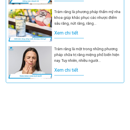
Trám răng là phương pháp thẩm mỹ nha
khoa giúp khắc phục các nhược điểm
sâu răng, nứt răng, răng...
Xem chi tiết
Trám răng là một trong những phương
pháp chữa trị răng miệng phổ biến hiện
nay. Tuy nhiên, nhiều người...
Xem chi tiết
Trám răng bị cộm là tình trạng có thể xảy
ra do 1 số sai sót trong thao tác thực...
Xem chi tiết
Trám răng giúp các khuyết điểm về sâu
răng, sứt mẻ trên răng được cải thiện