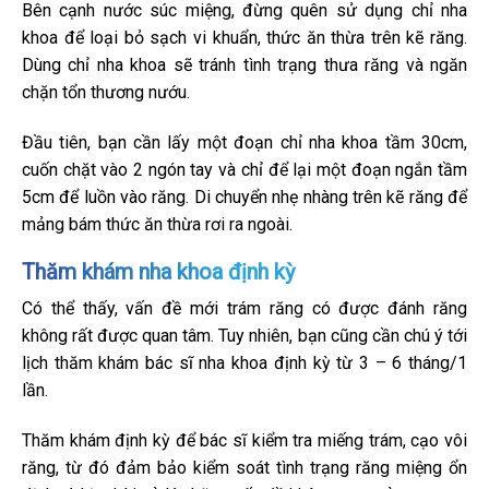
Bên cạnh nước súc miệng, đừng quên sử dụng chỉ nha
khoa để loại bỏ sạch vi khuẩn, thức ăn thừa trên kẽ răng.
Dùng chỉ nha khoa sẽ tránh tình trạng thưa răng và ngăn
chặn tổn thương nướu.
Đầu tiên, bạn cần lấy một đoạn chỉ nha khoa tầm 30cm,
cuốn chặt vào 2 ngón tay và chỉ để lại một đoạn ngắn tầm
5cm để luồn vào răng. Di chuyển nhẹ nhàng trên kẽ răng để
mảng bám thức ăn thừa rơi ra ngoài.
Thăm khám nha khoa định kỳ
Có thể thấy, vấn đề mới trám răng có được đánh răng
không rất được quan tâm. Tuy nhiên, bạn cũng cần chú ý tới
lịch thăm khám bác sĩ nha khoa định kỳ từ 3 – 6 tháng/1
lần.
Thăm khám định kỳ để bác sĩ kiểm tra miếng trám, cạo vôi
răng, từ đó đảm bảo kiểm soát tình trạng răng miệng ổn