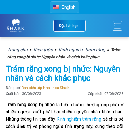
Skip
English
to
content
Đặt lịch hẹn
Trang chủ
»
Kiến thức
»
Kinh nghiệm trám răng
»
Trám
răng xong bị nhức: Nguyên nhân và cách khắc phục
Trám răng xong bị nhức: Nguyên
nhân và cách khắc phục
Đăng bởi
Ban biên tập Nha khoa Shark
Xuất bản: 30/08/2023
Cập nhật: 07/08/2026
Trám răng xong bị nhức
là biến chứng thường gặp phải ở
nhiều người, xuất phát bởi nhiều nguyên nhân khác nhau.
Những thông tin sau đây
Kinh nghiệm trám răng
sẽ chia sẻ
cách điều trị và phòng ngừa tình trạng này, cùng theo dõi