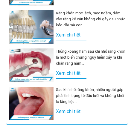
Răng khôn mọc lệch, mọc ngầm, đâm
vào răng kế cận không chỉ gây đau nhức
kéo dài mà còn...
Xem chi tiết
Thủng xoang hàm sau khi nhổ răng khôn
là một biến chứng nguy hiểm xảy ra khi
chân răng nằm...
Xem chi tiết
Sau khi nhổ răng khôn, nhiều người gặp
phải tình trạng tê đầu lưỡi và không khỏi
lo lắng liệu...
Xem chi tiết
Nhiều người lo lắng rằng việc nhổ răng
khôn có làm giảm trí nhớ không do vị trí