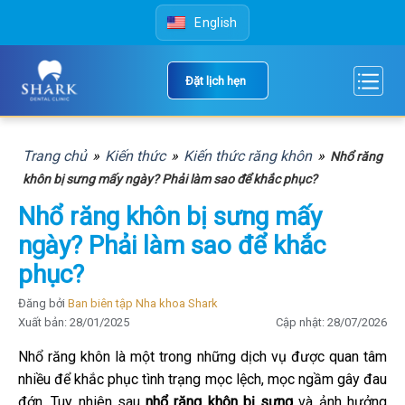
Skip
English
to
content
Đặt lịch hẹn
Trang chủ
»
Kiến thức
»
Kiến thức răng khôn
»
Nhổ răng
khôn bị sưng mấy ngày? Phải làm sao để khắc phục?
Nhổ răng khôn bị sưng mấy
ngày? Phải làm sao để khắc
phục?
Đăng bởi
Ban biên tập Nha khoa Shark
Xuất bản: 28/01/2025
Cập nhật: 28/07/2026
Nhổ răng khôn là một trong những dịch vụ được quan tâm
nhiều để khắc phục tình trạng mọc lệch, mọc ngầm gây đau
đớn. Tuy nhiên sau
nhổ răng khôn bị sưng
và ảnh hưởng