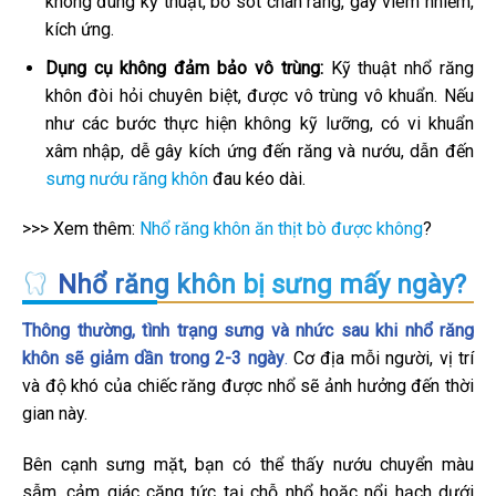
không đúng kỹ thuật, bỏ sót chân răng, gây viêm nhiễm,
kích ứng.
Dụng cụ không đảm bảo vô trùng:
Kỹ thuật nhổ răng
khôn đòi hỏi chuyên biệt, được vô trùng vô khuẩn. Nếu
như các bước thực hiện không kỹ lưỡng, có vi khuẩn
xâm nhập, dễ gây kích ứng đến răng và nướu, dẫn đến
sưng nướu răng khôn
đau kéo dài.
>>> Xem thêm:
Nhổ răng khôn ăn thịt bò được không
?
Nhổ răng khôn bị sưng mấy ngày?
Thông thường, tình trạng sưng và nhức sau khi nhổ răng
khôn sẽ giảm dần trong 2-3 ngày
.
Cơ địa mỗi người, vị trí
và độ khó của chiếc răng được nhổ sẽ ảnh hưởng đến thời
gian này.
Bên cạnh sưng mặt, bạn có thể thấy nướu chuyển màu
sẫm, cảm giác căng tức tại chỗ nhổ hoặc nổi hạch dưới