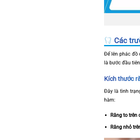
Các trư
Để lên phác đồ 
là bước đầu tiê
Kích thước r
Đây là tình trạ
hàm:
Răng to trên
Răng nhỏ trê