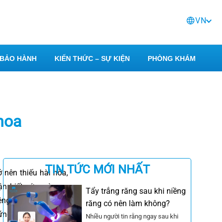
VN
BẢO HÀNH
KIẾN THỨC – SỰ KIỆN
PHÒNG KHÁM
hoa
TIN TỨC MỚI NHẤT
 nên thiếu hài hòa,
ận biết sớm và can
Tẩy trắng răng sau khi niềng
ệng toàn diện.
Kinh
răng có nên làm không?
những phương pháp y
Nhiều người tin rằng ngay sau khi