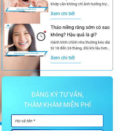
khớp cắn không chỉ ảnh hưởng trực
tiếp đến chức năng nhai mà...
Xem chi tiết
Tháo niềng răng sớm có sao
không? Hậu quả là gì?
Hành trình chỉnh nha thường kéo dài
từ 18 đến 24 tháng, đôi khi lâu hơn
tùy vào mức độ...
Xem chi tiết
ĐĂNG KÝ TƯ VẤN,
THĂM KHÁM MIỄN PHÍ