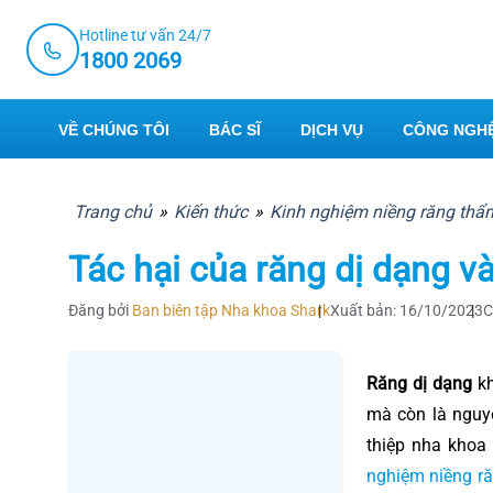
Skip
Hotline tư vấn 24/7
to
1800 2069
content
VỀ CHÚNG TÔI
BÁC SĨ
DỊCH VỤ
CÔNG NGHỆ
Trang chủ
»
Kiến thức
»
Kinh nghiệm niềng răng th
Tác hại của răng dị dạng v
Đăng bởi
Ban biên tập Nha khoa Shark
Xuất bản: 16/10/2023
C
Răng dị dạng
kh
mà còn là nguy
thiệp nha khoa
nghiệm niềng r