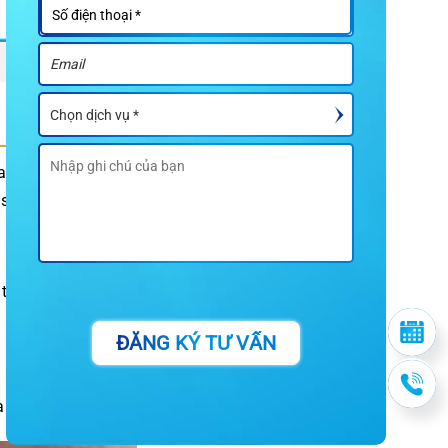
ủa răng mọc dị dạng
 sàng:
c tế của cung xương
ĐĂNG KÝ TƯ VẤN
i khớp cắn.
thớt, hở kẽ răng.