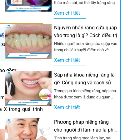
tháo mắc cài, có thể tẩy trắng răng
ngay để hoàn thiện nụ...
Xem chi tiết
Nguyên nhân răng cửa quặp
hể, cấu trúc hoặc
vào trong là gì? Cách điều trị
 sự sai lệch của
Nhiều người xem răng cửa quặp vào
trong chỉ là khuyết điểm nhỏ về
ngoại hình mà bỏ qua. Thực...
Xem chi tiết
bao gồm:
Sáp nha khoa niềng răng là
gì? Công dụng và cách sử
dụng
Trong quá trình niềng răng, sáp nha
ầm răng.
khoa được xem là dụng cụ quan
trọng giúp giảm đau rát do...
Xem chi tiết
 X trong quá trình
Phương pháp niềng răng
cho người đi làm nào là phù
hợp?
Tình trạng răng mọc lệch lạc, sai