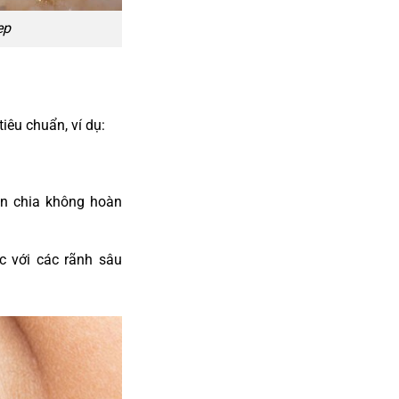
ẹp
iêu chuẩn, ví dụ:
n chia không hoàn
c với các rãnh sâu