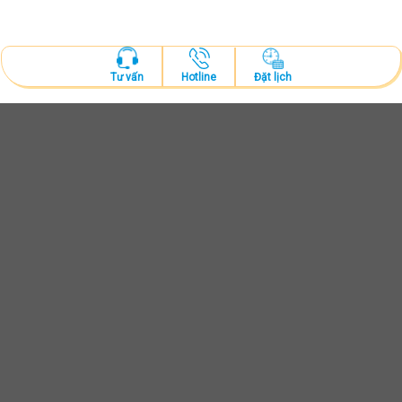
Hotline
Đặt lịch
Tư vấn
ĐẶT LỊCH KHÁM
Tư vấn và thăm khám cùng bác sĩ chuyên khoa
ĐẶT LỊCH NGAY