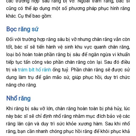
các trường hợp sâu răng bị vỡ. Ngoài trám răng, bác sĩ
cũng có thể áp dụng một số phương pháp phục hình răng
khác. Cụ thể bao gồm:
Bọc răng sứ
Đối với trường hợp răng sâu bị vỡ nhưng chân răng vẫn còn
tốt, bác sĩ sẽ tiến hành vệ sinh khu vực quanh chân răng,
loại bỏ hoàn toàn phần răng bị sâu để ngăn ngừa vi khuẩn
tiếp tục tấn công vào phần chân răng còn lại. Sau đó điều
trị và
trám bít hố rãnh
ống tuỷ. Phần chân răng sẽ được sử
dụng làm trụ để gắn mão sứ, giúp phục hồi, duy trì chức
năng cho răng.
Nhổ răng
Khi răng bị sâu vỡ lớn, chân răng hoàn toàn bị phá hủy, lúc
này bác sĩ sẽ chỉ định nhổ răng nhằm mục đích bảo vệ các
răng lân cận và duy trì sức khỏe xương hàm. Sau khi nhổ
răng, bạn cần nhanh chóng phục hồi răng để khôi phục khả