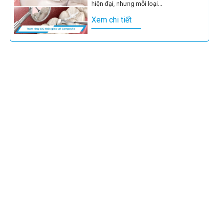
hiện đại, nhưng mỗi loại...
Xem chi tiết
Răng sâu lồi thịt là tình trạng không chỉ
gây đau nhức mà còn tiềm ẩn nhiều biến
chứng nguy...
Xem chi tiết
Sâu răng là một trong những vấn đề
răng miệng phổ biến mà rất nhiều người
gặp phải, đặc biệt...
Xem chi tiết
Những chiếc răng hàm với vô số hố rãnh
nhỏ chính là điểm yếu khiến vi khuẩn dễ
dàng tích...
Xem chi tiết