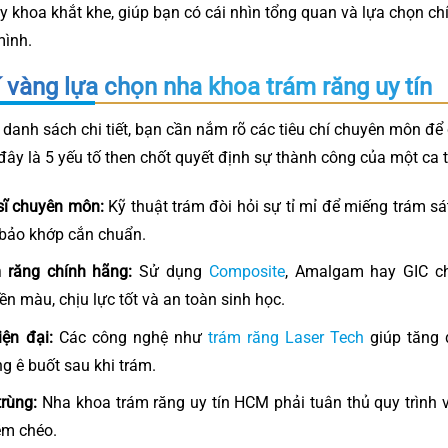
í y khoa khắt khe, giúp bạn có cái nhìn tổng quan và lựa chọn c
mình.
í vàng lựa chọn nha khoa trám răng uy tín
 danh sách chi tiết, bạn cần nắm rõ các tiêu chí chuyên môn để
đây là 5 yếu tố then chốt quyết định sự thành công của một ca 
sĩ chuyên môn:
Kỹ thuật trám đòi hỏi sự tỉ mỉ để miếng trám sá
bảo khớp cắn chuẩn.
m răng chính hãng:
Sử dụng
Composite
, Amalgam hay GIC ch
n màu, chịu lực tốt và an toàn sinh học.
ện đại:
Các công nghệ như
trám răng Laser Tech
giúp tăng 
ạng ê buốt sau khi trám.
trùng:
Nha khoa trám răng uy tín HCM phải tuân thủ quy trình 
ễm chéo.