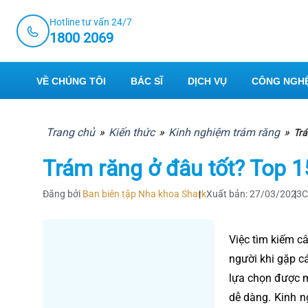
Skip
Hotline tư vấn 24/7
to
1800 2069
content
VỀ CHÚNG TÔI
BÁC SĨ
DỊCH VỤ
CÔNG NGHỆ
Trang chủ
»
Kiến thức
»
Kinh nghiệm trám răng
»
Trá
Trám răng ở đâu tốt? Top 1
Đăng bởi
Ban biên tập Nha khoa Shark
Xuất bản: 27/03/2023
C
Việc tìm kiếm câ
người khi gặp cá
lựa chọn được m
dễ dàng. Kinh n