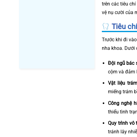
trên các tiêu ch
vệ nụ cười của 
Tiêu ch
Trước khi đi vào
nha khoa. Dưới 
Đội ngũ bác 
cộm và đảm 
Vật liệu trá
miếng trám bề
Công nghệ hi
thiểu tình tr
Quy trình vô 
tránh lây nhi