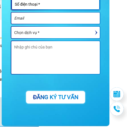
, chính sách bảo
huyên môn bác sĩ.
iêu chuẩn nha khoa
n diện về cơ sở vật
ĐĂNG KÝ TƯ VẤN