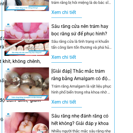
trám răng bị hôi miệng là do bác sĩ
hính xác nhất để bảo
làm hỏng. Thực tế,...
Xem chi tiết
Sâu răng cửa nên trám hay
bọc răng sứ để phục hình?
 đánh giá một cơ sở
Sâu răng cửa là tình trạng vi khuẩn
trám răng:
tấn công làm tổn thương và phá hủy
mô cứng ở nhóm...
Xem chi tiết
t khít, không chênh,
[Giải đáp] Thắc mắc trám
răng bằng Amalgam có độc
ất lượng cao giúp
không?
Trám răng Amalgam là vật liệu phục
hình phổ biến trong nha khoa nhờ độ
bền cao và chi phí...
độ bám dính, giảm
Xem chi tiết
Sâu răng nhẹ đánh răng có
vô khuẩn 5 bước để
hết không? Giải đáp y khoa
Nhiều người thắc mắc sâu răng nhẹ