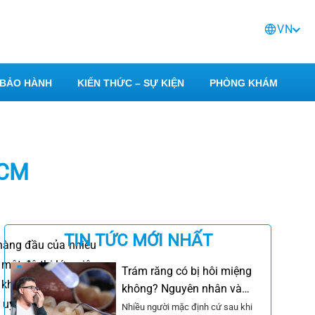
VN
BẢO HÀNH
KIẾN THỨC – SỰ KIỆN
PHÒNG KHÁM
HCM
TIN TỨC MỚI NHẤT
hàng đầu của nhiều
ột đô thị lớn, việc
Trám răng có bị hôi miệng
 khoa là điều không
không? Nguyên nhân và
g uy tín TPHCM dựa
cách khắc phục
Nhiều người mặc định cứ sau khi