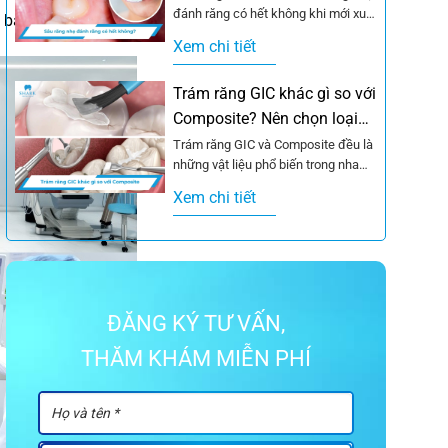
đánh răng có hết không khi mới xuất
 bạch.
hiện các đốm đen hoặc...
Xem chi tiết
Trám răng GIC khác gì so với
Composite? Nên chọn loại
nào?
Trám răng GIC và Composite đều là
những vật liệu phổ biến trong nha
khoa hiện đại, nhưng mỗi loại...
Xem chi tiết
ĐĂNG KÝ TƯ VẤN,
THĂM KHÁM MIỄN PHÍ