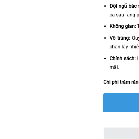
Đội ngũ bác s
ca sâu răng 
Không gian:
T
Vô trùng:
Quy
chặn lây nhiễ
Chính sách:
H
mãi.
Chi phí trám răn