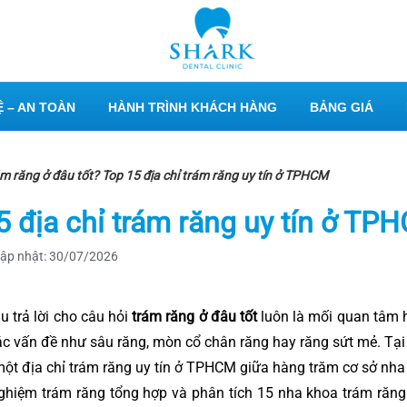
 – AN TOÀN
HÀNH TRÌNH KHÁCH HÀNG
BẢNG GIÁ
m răng ở đâu tốt? Top 15 địa chỉ trám răng uy tín ở TPHCM
5 địa chỉ trám răng uy tín ở TP
ập nhật: 30/07/2026
u trả lời cho câu hỏi
trám răng ở đâu tốt
luôn là mối quan tâm 
c vấn đề như sâu răng, mòn cổ chân răng hay răng sứt mẻ. Tại m
ột địa chỉ trám răng uy tín ở TPHCM giữa hàng trăm cơ sở nha
ghiệm trám răng tổng hợp và phân tích 15 nha khoa trám răn