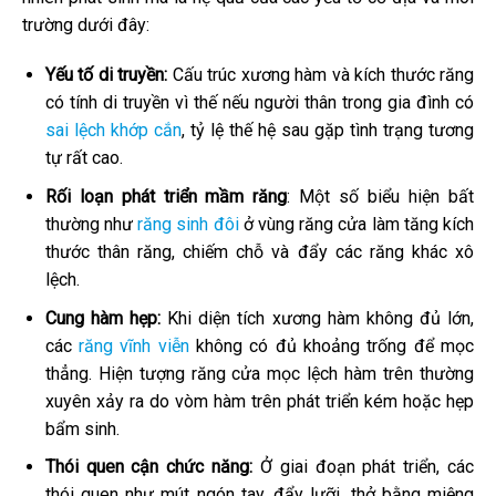
trường dưới đây:
Yếu tố di truyền:
Cấu trúc xương hàm và kích thước răng
có tính di truyền vì thế nếu người thân trong gia đình có
sai lệch khớp cắn
, tỷ lệ thế hệ sau gặp tình trạng tương
tự rất cao.
Rối loạn phát triển mầm răng
: Một số biểu hiện bất
thường như
răng sinh đôi
ở vùng răng cửa làm tăng kích
thước thân răng, chiếm chỗ và đẩy các răng khác xô
lệch.
Cung hàm hẹp:
Khi diện tích xương hàm không đủ lớn,
các
răng vĩnh viễn
không có đủ khoảng trống để mọc
thẳng. Hiện tượng răng cửa mọc lệch hàm trên thường
xuyên xảy ra do vòm hàm trên phát triển kém hoặc hẹp
bẩm sinh.
Thói quen cận chức năng:
Ở giai đoạn phát triển, các
thói quen như mút ngón tay, đẩy lưỡi, thở bằng miệng