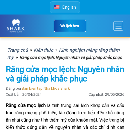
Skip
English
to
content
Đặt lịch hẹn
Trang chủ
»
Kiến thức
»
Kinh nghiệm niềng răng thẩm
mỹ
»
Răng cửa mọc lệch: Nguyên nhân và giải pháp khắc phục
Răng cửa mọc lệch: Nguyên nhân
và giải pháp khắc phục
Đăng bởi
Ban biên tập Nha khoa Shark
Xuất bản: 20/04/2024
Cập nhật: 29/05/2026
Răng cửa mọc lệch
là tình trạng sai lệch khớp cắn và cấu
trúc răng miệng phổ biến, tác động trực tiếp đến khả năng
ăn nhai cũng như tính thẩm mỹ của khuôn mặt. Việc trang bị
kiến thức đúng đắn về nguyên nhân và các chỉ định can