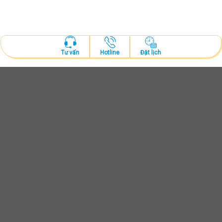
Hotline
Đặt lịch
Tư vấn
ĐẶT LỊCH KHÁM
Tư vấn và thăm khám cùng bác sĩ chuyên khoa
ĐẶT LỊCH NGAY