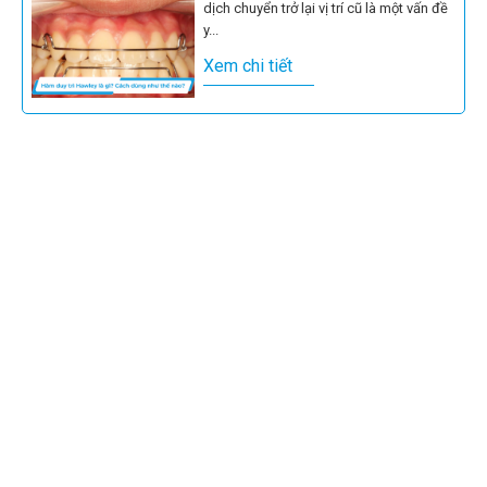
dịch chuyển trở lại vị trí cũ là một vấn đề
y...
Xem chi tiết
Trong các phương pháp chỉnh nha hiện
đại, đặc biệt là niềng răng trong suốt,
khay niềng đơn thuần đôi...
Xem chi tiết
Chăm sóc răng miệng cho trẻ nhỏ từ
sớm đóng vai trò quan trọng trong việc
định hình cấu trúc...
Xem chi tiết
Răng sữa đóng vai trò định hướng quan
trọng đối với sự phát triển của răng vĩnh
viễn. Khi trẻ...
Xem chi tiết