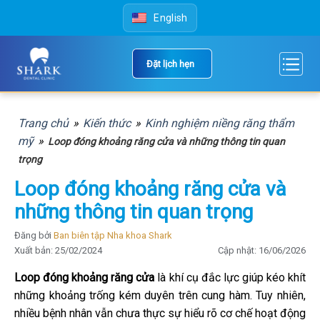
Skip
English
to
content
Đặt lịch hẹn
Trang chủ
»
Kiến thức
»
Kinh nghiệm niềng răng thẩm
mỹ
»
Loop đóng khoảng răng cửa và những thông tin quan
trọng
Loop đóng khoảng răng cửa và
những thông tin quan trọng
Đăng bởi
Ban biên tập Nha khoa Shark
Xuất bản: 25/02/2024
Cập nhật: 16/06/2026
Loop đóng khoảng răng cửa
là khí cụ đắc lực giúp kéo khít
những khoảng trống kém duyên trên cung hàm. Tuy nhiên,
nhiều bệnh nhân vẫn chưa thực sự hiểu rõ cơ chế hoạt động